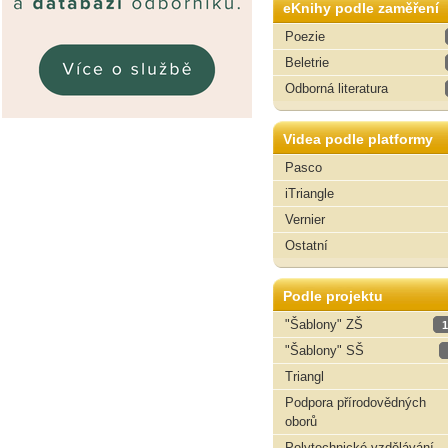
eKnihy podle zaměření
Poezie
Beletrie
Odborná literatura
Videa podle platformy
Pasco
iTriangle
Vernier
Ostatní
Podle projektu
"Šablony" ZŠ
1
"Šablony" SŠ
Triangl
Podpora přírodovědných
oborů
Polytechnické vzdělávání