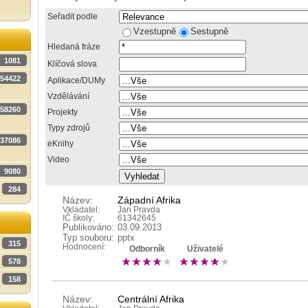
Seřadit podle
Vzestupně
Sestupně
Hledaná fráze
1081
Klíčová slova
54422
Aplikace/DUMy
Vzdělávání
58260
Projekty
Typy zdrojů
37086
eKnihy
Video
9080
284
Název:
Západní Afrika
Vkladatel:
Jan Pravda
IČ školy:
61342645
Publikováno:
03.09.2013
Typ souboru:
pptx
315
Hodnocení:
Odborník
Uživatelé
578
158
Název:
Centrální Afrika