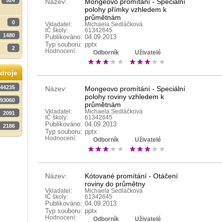
924
Název:
Mongeovo promítání - Speciální
polohy přímky vzhledem k
průmětnám
0
Vkladatel:
Michaela Sedláčková
IČ školy:
61342645
1480
Publikováno:
04.09.2013
Typ souboru:
pptx
2
Hodnocení:
Odborník
Uživatelé
droje
44235
Název:
Mongeovo promítání - Speciální
polohy roviny vzhledem k
93060
průmětnám
Vkladatel:
Michaela Sedláčková
2091
IČ školy:
61342645
Publikováno:
04.09.2013
2186
Typ souboru:
pptx
Hodnocení:
Odborník
Uživatelé
Název:
Kótované promítání - Otáčení
roviny do průmětny
Vkladatel:
Michaela Sedláčková
IČ školy:
61342645
Publikováno:
04.09.2013
Typ souboru:
pptx
Hodnocení:
Odborník
Uživatelé