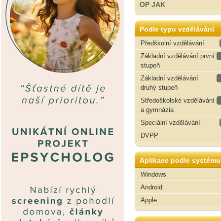
OP JAK
Podle typu vzdělávání
Předškolní vzdělávání
Základní vzdělávání první
stupeň
Základní vzdělávání
druhý stupeň
Středoškolské vzdělávání
a gymnázia
Speciální vzdělávání
DVPP
Aplikace podle systému
Windows
Android
Apple