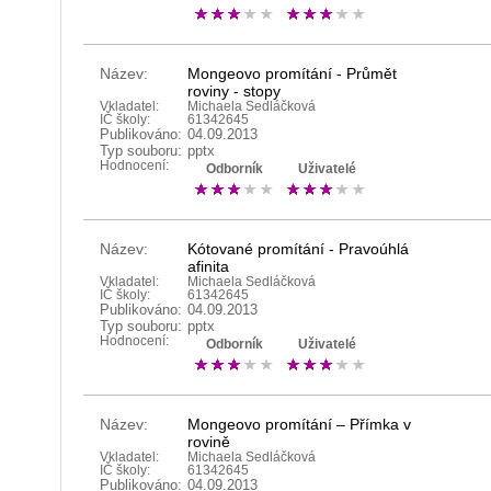
Název:
Mongeovo promítání - Průmět
roviny - stopy
Vkladatel:
Michaela Sedláčková
IČ školy:
61342645
Publikováno:
04.09.2013
Typ souboru:
pptx
Hodnocení:
Odborník
Uživatelé
Název:
Kótované promítání - Pravoúhlá
afinita
Vkladatel:
Michaela Sedláčková
IČ školy:
61342645
Publikováno:
04.09.2013
Typ souboru:
pptx
Hodnocení:
Odborník
Uživatelé
Název:
Mongeovo promítání – Přímka v
rovině
Vkladatel:
Michaela Sedláčková
IČ školy:
61342645
Publikováno:
04.09.2013