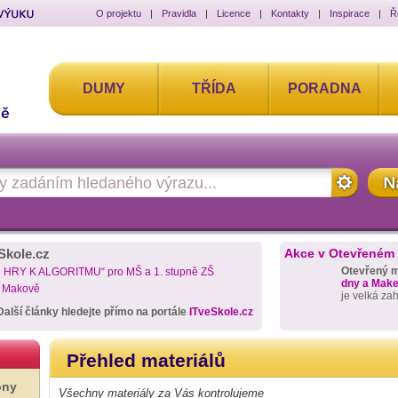
O projektu
|
Pravidla
|
Licence
|
Kontakty
|
Inspirace
|
Ř
DUMY
TŘÍDA
PORADNA
Skole.cz
Akce v Otevřeném
Otevřený 
D HRY K ALGORITMU“ pro MŠ a 1. stupně ZŠ
dny a Maker
a Makově
je velká za
Další články hledejte přímo na portále
ITveSkole.cz
Přehled materiálů
ony
Všechny materiály za Vás kontrolujeme