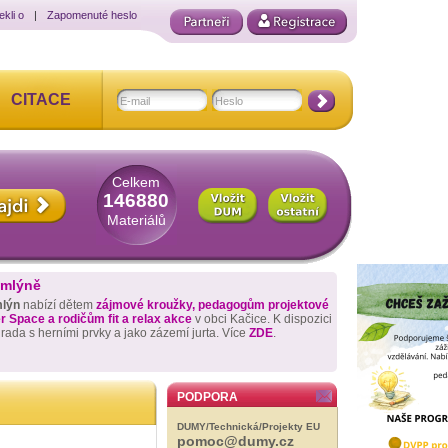
ekli o
|
Zapomenuté heslo
CITACE
Celkem
146880
Materiálů
 mlýně
mlýn
nabízí dětem
zájmové kroužky, pedagogům projektové
 Space a rodičům fit a relax akce
v obci Kačice. K dispozici
hrada s herními prvky a jako zázemí jurta. Více
ZDE
.
PODPORA
DUMY/Technická/Projekty EU
pomoc@dumy.cz