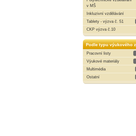
v MŠ
Inkluzivní vzdělávání
Tablety - výzva č. 51
CKP výzva č.10
Podle typu výukového z
Pracovní listy
Výukové materiály
Multimédia
Ostatní