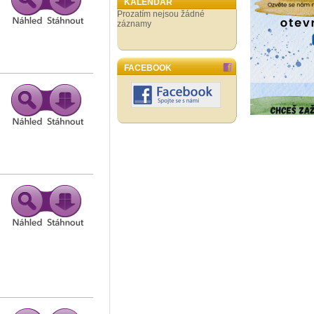
KALENDÁŘ
Prozatím nejsou žádné
záznamy
FACEBOOK