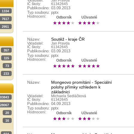
Vkladatel:
Jan Pravda
IČ školy:
61342645
Publikováno:
03.09.2013
1334
Typ souboru:
pptx
Hodnocení:
Odborník
Uživatelé
7617
2951
Název:
Soutěž - kraje ČR
Vkladatel:
Jan Pravda
IČ školy:
61342645
357
Publikováno:
03.09.2013
Typ souboru:
pptx
115
Hodnocení:
Odborník
Uživatelé
73
233
Název:
Mongeovo promítání - Speciální
polohy přímky vzhledem k
základnici
Vkladatel:
Michaela Sedláčková
03843
IČ školy:
61342645
Publikováno:
04.09.2013
28067
Typ souboru:
pptx
Hodnocení:
20
Odborník
Uživatelé
16