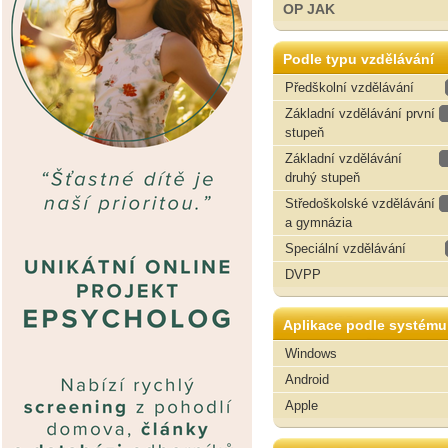
OP JAK
Podle typu vzdělávání
Předškolní vzdělávání
Základní vzdělávání první
stupeň
Základní vzdělávání
druhý stupeň
Středoškolské vzdělávání
a gymnázia
Speciální vzdělávání
DVPP
Aplikace podle systému
Windows
Android
Apple