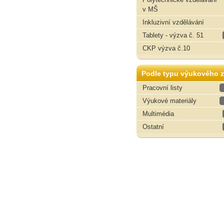
v MŠ
Inkluzivní vzdělávání
Tablety - výzva č. 51
CKP výzva č.10
Podle typu výukového z
Pracovní listy
Výukové materiály
Multimédia
Ostatní