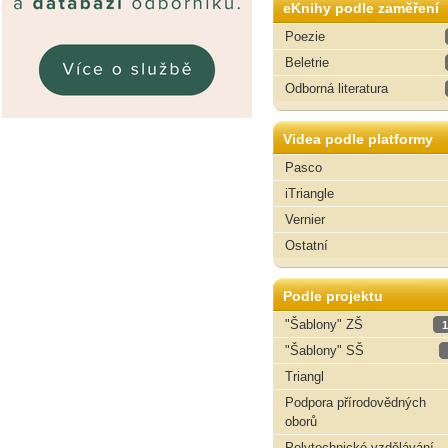
eKnihy podle zaměření
Poezie
Beletrie
Odborná literatura
Videa podle platformy
Pasco
iTriangle
Vernier
Ostatní
Podle projektu
"Šablony" ZŠ
1
"Šablony" SŠ
Triangl
Podpora přírodovědných
oborů
Polytechnické vzdělávání