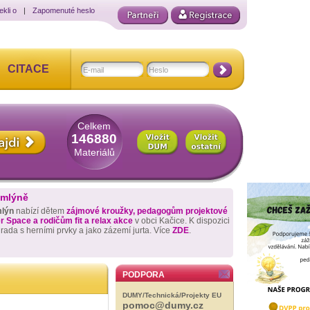
ekli o
|
Zapomenuté heslo
CITACE
Celkem
146880
Materiálů
 mlýně
mlýn
nabízí dětem
zájmové kroužky, pedagogům projektové
 Space a rodičům fit a relax akce
v obci Kačice. K dispozici
hrada s herními prvky a jako zázemí jurta. Více
ZDE
.
PODPORA
DUMY/Technická/Projekty EU
pomoc@dumy.cz