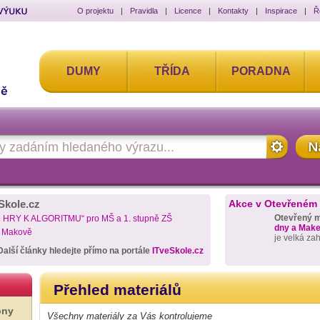
O projektu
|
Pravidla
|
Licence
|
Kontakty
|
Inspirace
|
Ř
DUMY
TŘÍDA
PORADNA
Skole.cz
Akce v Otevřeném
Otevřený 
D HRY K ALGORITMU“ pro MŠ a 1. stupně ZŠ
dny a Maker
a Makově
je velká za
Další články hledejte přímo na portále
ITveSkole.cz
Přehled materiálů
ony
Všechny materiály za Vás kontrolujeme