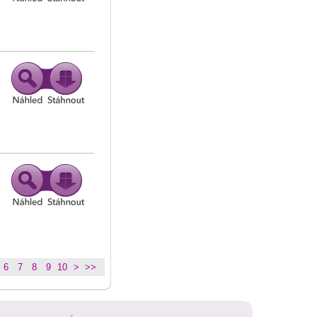
6
7
8
9
10
>
>>