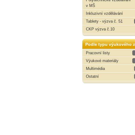
v MŠ
Inkluzivní vzdělávání
Tablety - výzva č. 51
CKP výzva č.10
Podle typu výukového z
Pracovní listy
Výukové materiály
Multimédia
Ostatní