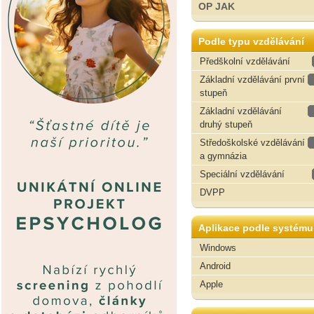
OP JAK
Podle typu vzdělávání
Předškolní vzdělávání
Základní vzdělávání první
stupeň
Základní vzdělávání
druhý stupeň
Středoškolské vzdělávání
a gymnázia
Speciální vzdělávání
DVPP
Aplikace podle systému
Windows
Android
Apple