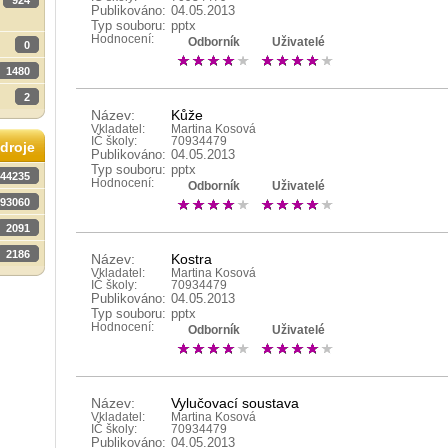
924
Publikováno:
04.05.2013
Typ souboru:
pptx
Hodnocení:
Odborník
Uživatelé
0
1480
2
Název:
Kůže
Vkladatel:
Martina Kosová
IČ školy:
70934479
droje
Publikováno:
04.05.2013
Typ souboru:
pptx
44235
Hodnocení:
Odborník
Uživatelé
93060
2091
2186
Název:
Kostra
Vkladatel:
Martina Kosová
IČ školy:
70934479
Publikováno:
04.05.2013
Typ souboru:
pptx
Hodnocení:
Odborník
Uživatelé
Název:
Vylučovací soustava
Vkladatel:
Martina Kosová
IČ školy:
70934479
Publikováno:
04.05.2013