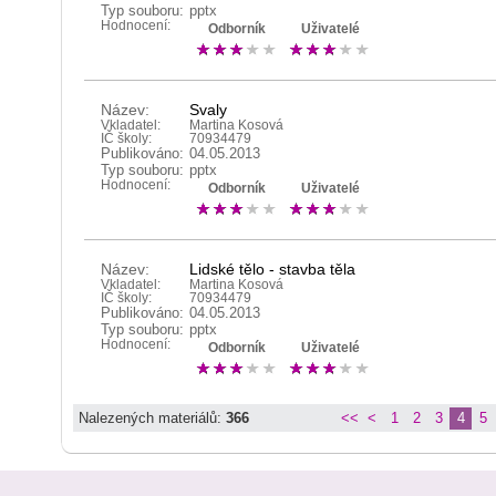
Typ souboru:
pptx
Hodnocení:
Odborník
Uživatelé
Název:
Svaly
Vkladatel:
Martina Kosová
IČ školy:
70934479
Publikováno:
04.05.2013
Typ souboru:
pptx
Hodnocení:
Odborník
Uživatelé
Název:
Lidské tělo - stavba těla
Vkladatel:
Martina Kosová
IČ školy:
70934479
Publikováno:
04.05.2013
Typ souboru:
pptx
Hodnocení:
Odborník
Uživatelé
Nalezených materiálů:
366
<<
<
1
2
3
4
5