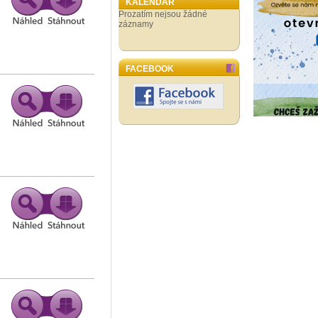
KALENDÁŘ
Prozatím nejsou žádné
záznamy
FACEBOOK