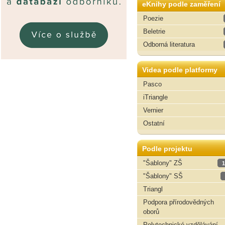
eKnihy podle zaměření
Poezie
Beletrie
Odborná literatura
Videa podle platformy
Pasco
iTriangle
Vernier
Ostatní
Podle projektu
"Šablony" ZŠ
1
"Šablony" SŠ
Triangl
Podpora přírodovědných
oborů
Polytechnické vzdělávání