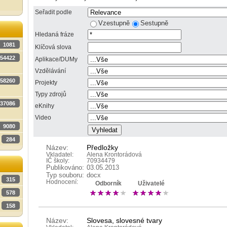
Seřadit podle
Vzestupně
Sestupně
Hledaná fráze
1081
Klíčová slova
54422
Aplikace/DUMy
Vzdělávání
58260
Projekty
Typy zdrojů
37086
eKnihy
Video
9080
284
Název:
Předložky
Vkladatel:
Alena Krontorádová
IČ školy:
70934479
Publikováno:
03.05.2013
Typ souboru:
docx
315
Hodnocení:
Odborník
Uživatelé
578
158
Název:
Slovesa, slovesné tvary