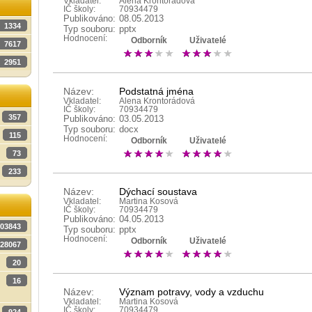
Vkladatel:
Alena Krontorádová
IČ školy:
70934479
Publikováno:
08.05.2013
1334
Typ souboru:
pptx
Hodnocení:
Odborník
Uživatelé
7617
2951
Název:
Podstatná jména
Vkladatel:
Alena Krontorádová
IČ školy:
70934479
357
Publikováno:
03.05.2013
Typ souboru:
docx
115
Hodnocení:
Odborník
Uživatelé
73
233
Název:
Dýchací soustava
Vkladatel:
Martina Kosová
IČ školy:
70934479
Publikováno:
04.05.2013
03843
Typ souboru:
pptx
Hodnocení:
Odborník
Uživatelé
28067
20
16
Název:
Význam potravy, vody a vzduchu
Vkladatel:
Martina Kosová
IČ školy:
70934479