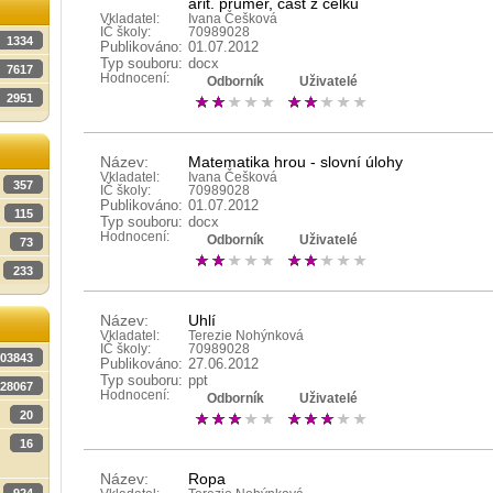
arit. průměr, část z celku
Vkladatel:
Ivana Češková
IČ školy:
70989028
1334
Publikováno:
01.07.2012
Typ souboru:
docx
7617
Hodnocení:
Odborník
Uživatelé
2951
Název:
Matematika hrou - slovní úlohy
Vkladatel:
Ivana Češková
357
IČ školy:
70989028
Publikováno:
01.07.2012
115
Typ souboru:
docx
Hodnocení:
Odborník
Uživatelé
73
233
Název:
Uhlí
Vkladatel:
Terezie Nohýnková
IČ školy:
70989028
03843
Publikováno:
27.06.2012
Typ souboru:
ppt
28067
Hodnocení:
Odborník
Uživatelé
20
16
Název:
Ropa