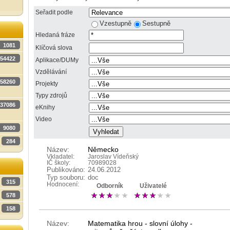
Seřadit podle
Vzestupně
Sestupně
Hledaná fráze
1081
Klíčová slova
54422
Aplikace/DUMy
Vzdělávání
58260
Projekty
Typy zdrojů
37086
eKnihy
Video
9080
284
Název:
Německo
Vkladatel:
Jaroslav Vídeňský
IČ školy:
70989028
Publikováno:
24.06.2012
Typ souboru:
doc
315
Hodnocení:
Odborník
Uživatelé
578
158
Název:
Matematika hrou - slovní úlohy -