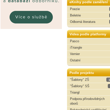
eKnihy podle zaměření
Poezie
Beletrie
Odborná literatura
Videa podle platformy
Pasco
iTriangle
Vernier
Ostatní
Podle projektu
"Šablony" ZŠ
1
"Šablony" SŠ
Triangl
Podpora přírodovědných
oborů
Polytechnické vzdělávání