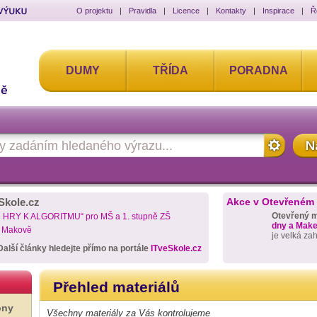
O projektu
|
Pravidla
|
Licence
|
Kontakty
|
Inspirace
|
Ř
DUMY
TŘÍDA
PORADNA
Skole.cz
Akce v Otevřeném
Otevřený 
D HRY K ALGORITMU“ pro MŠ a 1. stupně ZŠ
dny a Maker
a Makově
je velká za
Další články hledejte přímo na portále
ITveSkole.cz
Přehled materiálů
ony
Všechny materiály za Vás kontrolujeme