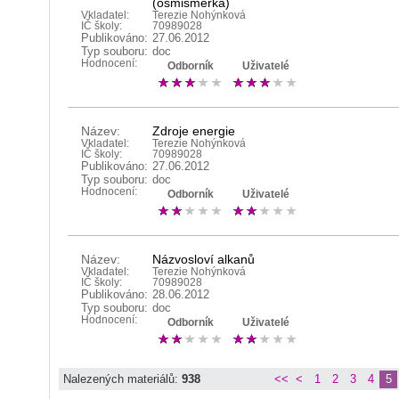
(osmisměrka)
Vkladatel:
Terezie Nohýnková
IČ školy:
70989028
Publikováno:
27.06.2012
Typ souboru:
doc
Hodnocení:
Odborník
Uživatelé
Název:
Zdroje energie
Vkladatel:
Terezie Nohýnková
IČ školy:
70989028
Publikováno:
27.06.2012
Typ souboru:
doc
Hodnocení:
Odborník
Uživatelé
Název:
Názvosloví alkanů
Vkladatel:
Terezie Nohýnková
IČ školy:
70989028
Publikováno:
28.06.2012
Typ souboru:
doc
Hodnocení:
Odborník
Uživatelé
Nalezených materiálů:
938
<<
<
1
2
3
4
5