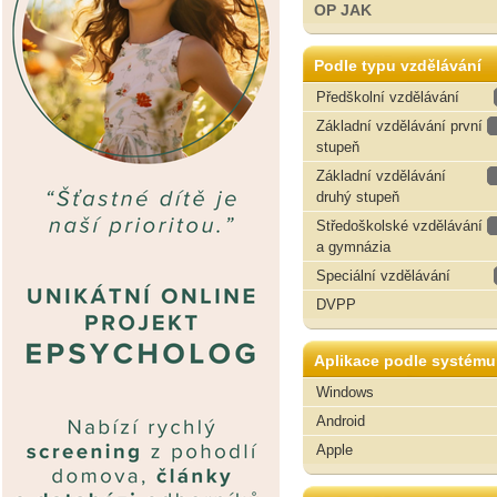
OP JAK
Podle typu vzdělávání
Předškolní vzdělávání
Základní vzdělávání první
stupeň
Základní vzdělávání
druhý stupeň
Středoškolské vzdělávání
a gymnázia
Speciální vzdělávání
DVPP
Aplikace podle systému
Windows
Android
Apple