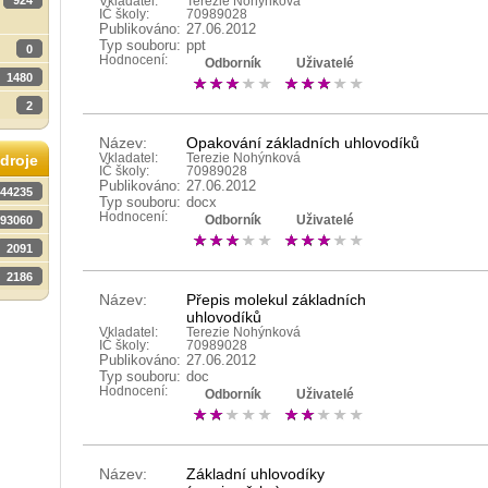
924
Vkladatel:
Terezie Nohýnková
IČ školy:
70989028
Publikováno:
27.06.2012
Typ souboru:
ppt
0
Hodnocení:
Odborník
Uživatelé
1480
2
Název:
Opakování základních uhlovodíků
Vkladatel:
Terezie Nohýnková
droje
IČ školy:
70989028
Publikováno:
27.06.2012
44235
Typ souboru:
docx
Hodnocení:
93060
Odborník
Uživatelé
2091
2186
Název:
Přepis molekul základních
uhlovodíků
Vkladatel:
Terezie Nohýnková
IČ školy:
70989028
Publikováno:
27.06.2012
Typ souboru:
doc
Hodnocení:
Odborník
Uživatelé
Název:
Základní uhlovodíky