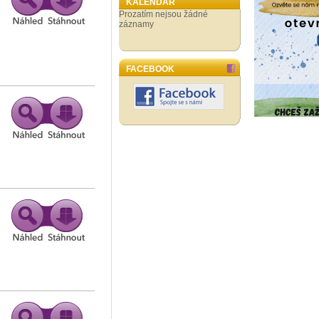
KALENDÁŘ
Prozatím nejsou žádné
záznamy
FACEBOOK