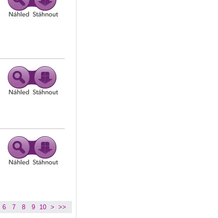
6
7
8
9
10
>
>>