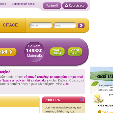
ekli o
|
Zapomenuté heslo
CITACE
Celkem
146880
Materiálů
 mlýně
mlýn
nabízí dětem
zájmové kroužky, pedagogům projektové
 Space a rodičům fit a relax akce
v obci Kačice. K dispozici
hrada s herními prvky a jako zázemí jurta. Více
ZDE
.
PODPORA
DUMY/Technická/Projekty EU
pomoc@dumy.cz