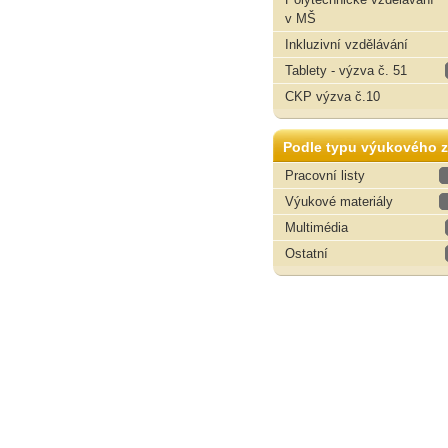
v MŠ
Inkluzivní vzdělávání
Tablety - výzva č. 51
CKP výzva č.10
Podle typu výukového z
Pracovní listy
Výukové materiály
Multimédia
Ostatní