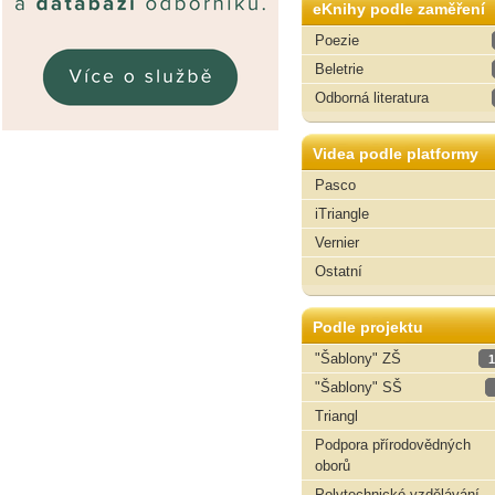
eKnihy podle zaměření
Poezie
Beletrie
Odborná literatura
Videa podle platformy
Pasco
iTriangle
Vernier
Ostatní
Podle projektu
"Šablony" ZŠ
1
"Šablony" SŠ
Triangl
Podpora přírodovědných
oborů
Polytechnické vzdělávání