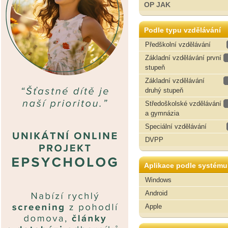
OP JAK
Podle typu vzdělávání
Předškolní vzdělávání
Základní vzdělávání první
stupeň
Základní vzdělávání
druhý stupeň
Středoškolské vzdělávání
a gymnázia
Speciální vzdělávání
DVPP
Aplikace podle systému
Windows
Android
Apple