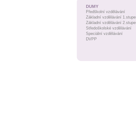
DUMY
Předškolní vzdělávání
Základní vzdělávání 1.stupe
Základní vzdělávání 2.stupe
Středoškolské vzdělávání
Speciální vzdělávání
DVPP