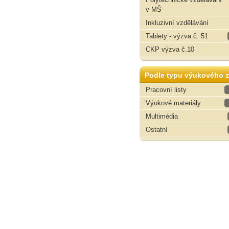
v MŠ
Inkluzivní vzdělávání
Tablety - výzva č. 51
CKP výzva č.10
Podle typu výukového z
Pracovní listy
Výukové materiály
Multimédia
Ostatní