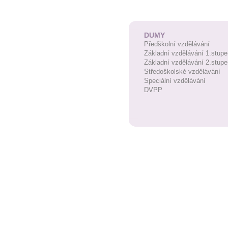
DUMY
Předškolní vzdělávání
Základní vzdělávání 1.stupe
Základní vzdělávání 2.stupe
Středoškolské vzdělávání
Speciální vzdělávání
DVPP