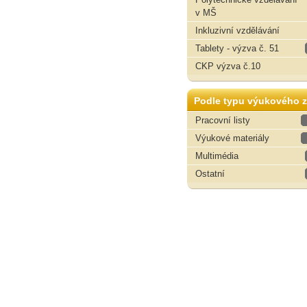
v MŠ
Inkluzivní vzdělávání
Tablety - výzva č. 51
CKP výzva č.10
Podle typu výukového z
Pracovní listy
Výukové materiály
Multimédia
Ostatní