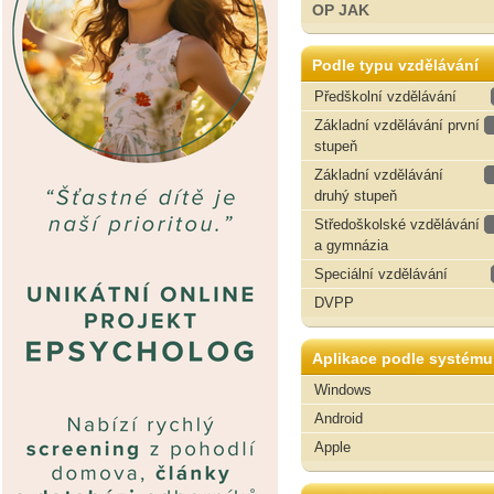
OP JAK
Podle typu vzdělávání
Předškolní vzdělávání
Základní vzdělávání první
stupeň
Základní vzdělávání
druhý stupeň
Středoškolské vzdělávání
a gymnázia
Speciální vzdělávání
DVPP
Aplikace podle systému
Windows
Android
Apple