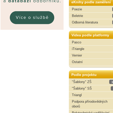
eKnihy podle zaměření
Poezie
Beletrie
Odborná literatura
Videa podle platformy
Pasco
iTriangle
Vernier
Ostatní
Podle projektu
"Šablony" ZŠ
1
"Šablony" SŠ
Triangl
Podpora přírodovědných
oborů
Polytechnické vzdělávání