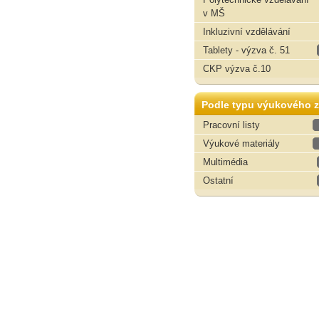
v MŠ
Inkluzivní vzdělávání
Tablety - výzva č. 51
CKP výzva č.10
Podle typu výukového z
Pracovní listy
Výukové materiály
Multimédia
Ostatní