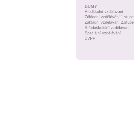
DUMY
Předškolní vzdělávání
Základní vzdělávání 1.stupe
Základní vzdělávání 2.stupe
Středoškolské vzdělávání
Speciální vzdělávání
DVPP