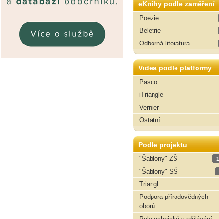
eKnihy podle zaměření
Poezie
Beletrie
Odborná literatura
Videa podle platformy
Pasco
iTriangle
Vernier
Ostatní
Podle projektu
"Šablony" ZŠ
1
"Šablony" SŠ
Triangl
Podpora přírodovědných
oborů
Polytechnické vzdělávání