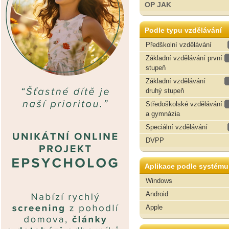
OP JAK
Podle typu vzdělávání
Předškolní vzdělávání
Základní vzdělávání první
stupeň
Základní vzdělávání
druhý stupeň
Středoškolské vzdělávání
a gymnázia
Speciální vzdělávání
DVPP
Aplikace podle systému
Windows
Android
Apple