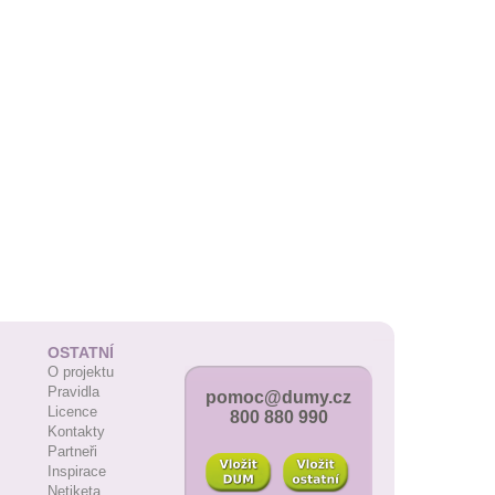
OSTATNÍ
O projektu
Pravidla
pomoc@dumy.cz
Licence
800 880 990
Kontakty
Partneři
Inspirace
Netiketa