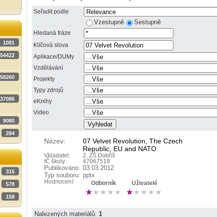
Seřadit podle
Vzestupně
Sestupně
Hledaná fráze
1081
Klíčová slova
54422
Aplikace/DUMy
Vzdělávání
58260
Projekty
Typy zdrojů
37086
eKnihy
Video
9080
284
Název:
07 Velvet Revolution, The Czech
Republic, EU and NATO
Vkladatel:
2. ZŠ Dobříš
IČ školy:
47067519
Publikováno:
03.03.2012
315
Typ souboru:
pptx
Hodnocení:
Odborník
Uživatelé
578
158
Nalezených materiálů:
1