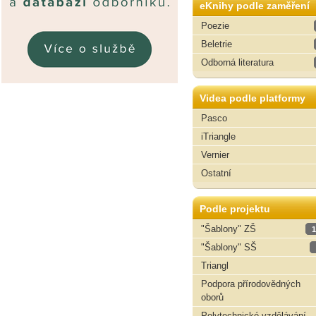
eKnihy podle zaměření
Poezie
Beletrie
Odborná literatura
Videa podle platformy
Pasco
iTriangle
Vernier
Ostatní
Podle projektu
"Šablony" ZŠ
1
"Šablony" SŠ
Triangl
Podpora přírodovědných
oborů
Polytechnické vzdělávání