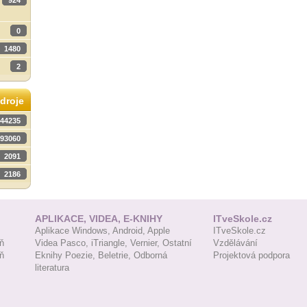
924
0
1480
2
droje
44235
93060
2091
2186
APLIKACE, VIDEA, E-KNIHY
ITveSkole.cz
Aplikace Windows,
Android,
Apple
ITveSkole.cz
ň
Videa Pasco,
iTriangle,
Vernier,
Ostatní
Vzdělávání
ň
Eknihy Poezie,
Beletrie,
Odborná
Projektová podpora
literatura