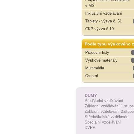
v MŠ
Inkluzivní vzdělávání
Tablety - výzva č. 51
CKP výzva č.10
Podle typu výukového z
Pracovní listy
Výukové materiály
Multimédia
Ostatní
DUMY
Předškolní vzdělávání
Základní vzdělávání 1.stupe
Základní vzdělávání 2.stupe
Středoškolské vzdělávání
Speciální vzdělávání
DVPP