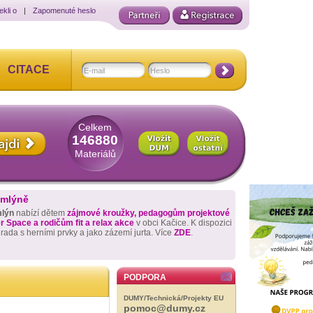
ekli o
|
Zapomenuté heslo
CITACE
Celkem
146880
Materiálů
 mlýně
mlýn
nabízí dětem
zájmové kroužky, pedagogům projektové
 Space a rodičům fit a relax akce
v obci Kačice. K dispozici
hrada s herními prvky a jako zázemí jurta. Více
ZDE
.
PODPORA
DUMY/Technická/Projekty EU
pomoc@dumy.cz