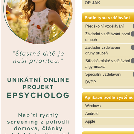
OP JAK
Podle typu vzdělávání
Předškolní vzdělávání
Základní vzdělávání první
stupeň
Základní vzdělávání
druhý stupeň
Středoškolské vzdělávání
a gymnázia
Speciální vzdělávání
DVPP
Aplikace podle systému
Windows
Android
Apple