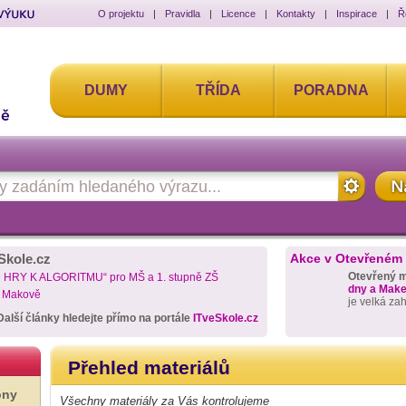
O projektu
|
Pravidla
|
Licence
|
Kontakty
|
Inspirace
|
Ř
DUMY
TŘÍDA
PORADNA
Skole.cz
Akce v Otevřeném
Otevřený 
D HRY K ALGORITMU“ pro MŠ a 1. stupně ZŠ
dny a Maker
a Makově
je velká za
Další články hledejte přímo na portále
ITveSkole.cz
Přehled materiálů
ony
Všechny materiály za Vás kontrolujeme