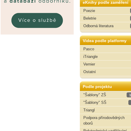
eKnihy podle zaměření
Poezie
Beletrie
Odborná literatura
Videa podle platformy
Pasco
iTriangle
Vernier
Ostatní
Podle projektu
"Šablony" ZŠ
1
"Šablony" SŠ
Triangl
Podpora přírodovědných
oborů
Polytechnické vzdělávání