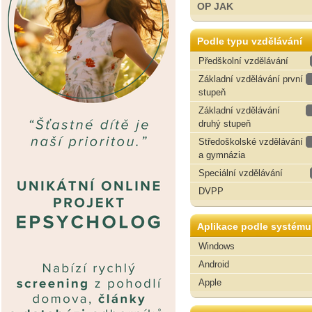
OP JAK
Podle typu vzdělávání
Předškolní vzdělávání
Základní vzdělávání první
stupeň
Základní vzdělávání
druhý stupeň
Středoškolské vzdělávání
a gymnázia
Speciální vzdělávání
DVPP
Aplikace podle systému
Windows
Android
Apple