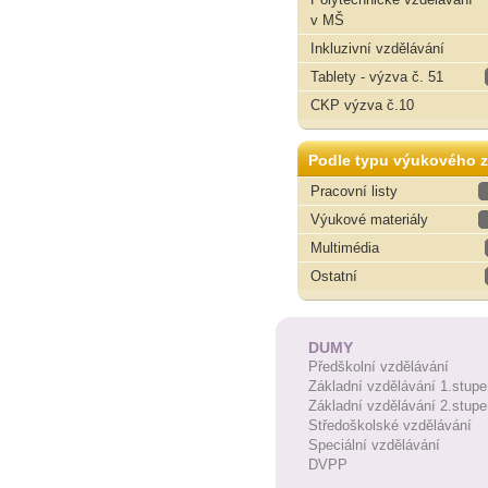
v MŠ
Inkluzivní vzdělávání
Tablety - výzva č. 51
CKP výzva č.10
Podle typu výukového z
Pracovní listy
Výukové materiály
Multimédia
Ostatní
DUMY
Předškolní vzdělávání
Základní vzdělávání 1.stupe
Základní vzdělávání 2.stupe
Středoškolské vzdělávání
Speciální vzdělávání
DVPP