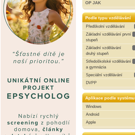
OP JAK
Podle typu vzdělávání
Předškolní vzdělávání
Základní vzdělávání první
stupeň
Základní vzdělávání
druhý stupeň
Středoškolské vzdělávání
a gymnázia
Speciální vzdělávání
DVPP
Aplikace podle systému
Windows
Android
Apple