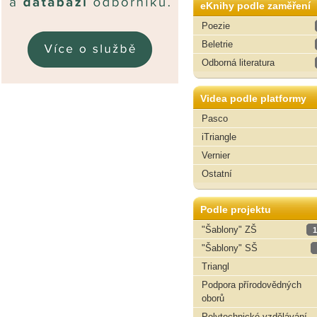
eKnihy podle zaměření
Poezie
Beletrie
Odborná literatura
Videa podle platformy
Pasco
iTriangle
Vernier
Ostatní
Podle projektu
"Šablony" ZŠ
1
"Šablony" SŠ
Triangl
Podpora přírodovědných
oborů
Polytechnické vzdělávání