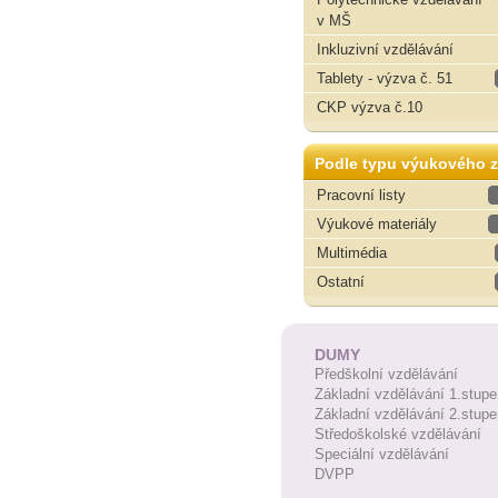
v MŠ
Inkluzivní vzdělávání
Tablety - výzva č. 51
CKP výzva č.10
Podle typu výukového z
Pracovní listy
Výukové materiály
Multimédia
Ostatní
DUMY
Předškolní vzdělávání
Základní vzdělávání 1.stupe
Základní vzdělávání 2.stupe
Středoškolské vzdělávání
Speciální vzdělávání
DVPP