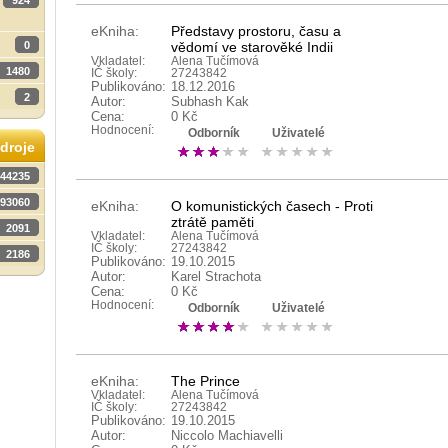
924
eKniha:
Představy prostoru, času a
0
vědomí ve starověké Indii
Vkladatel:
Alena Tučímová
1480
IČ školy:
27243842
Publikováno:
18.12.2016
2
Autor:
Subhash Kak
Cena:
0 Kč
Hodnocení:
Odborník
Uživatelé
droje
44235
93060
eKniha:
O komunistických časech - Proti
ztrátě paměti
2091
Vkladatel:
Alena Tučímová
IČ školy:
27243842
2186
Publikováno:
19.10.2015
Autor:
Karel Strachota
Cena:
0 Kč
Hodnocení:
Odborník
Uživatelé
eKniha:
The Prince
Vkladatel:
Alena Tučímová
IČ školy:
27243842
Publikováno:
19.10.2015
Autor:
Niccolo Machiavelli