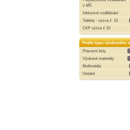
v MŠ
Inkluzivní vzdělávání
Tablety - výzva č. 51
CKP výzva č.10
Podle typu výukového z
Pracovní listy
Výukové materiály
Multimédia
Ostatní