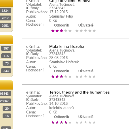
eKniha:
Co je dovoleno Bohovi...
Vkladatel:
Alena Tučímová
IČ školy:
27243842
1334
Publikováno:
17.12.2015
Autor:
Stanislav Filip
7617
Cena:
0 Kč
Hodnocení:
Odborník
Uživatelé
2951
eKniha:
Malá kniha filozofie
357
Vkladatel:
Alena Tučímová
IČ školy:
27243842
115
Publikováno:
28.03.2016
Autor:
Stanislav Hoferek
73
Cena:
0 Kč
Hodnocení:
233
Odborník
Uživatelé
eKniha:
Terror, theory and the humanities
03843
Vkladatel:
Alena Tučímová
IČ školy:
27243842
28067
Publikováno:
14.10.2016
Autor:
kolektiv autorů
20
Cena:
0 Kč
16
Hodnocení:
Odborník
Uživatelé