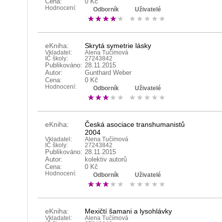
Cena:
0 Kč
Hodnocení:
Odborník
Uživatelé
eKniha:
Skrytá symetrie lásky
Vkladatel:
Alena Tučímová
IČ školy:
27243842
Publikováno:
28.11.2015
Autor:
Gunthard Weber
Cena:
0 Kč
Hodnocení:
Odborník
Uživatelé
eKniha:
Česká asociace transhumanistů
2004
Vkladatel:
Alena Tučímová
IČ školy:
27243842
Publikováno:
28.11.2015
Autor:
kolektiv autorů
Cena:
0 Kč
Hodnocení:
Odborník
Uživatelé
eKniha:
Mexičtí šamani a lysohlávky
Vkladatel:
Alena Tučímová