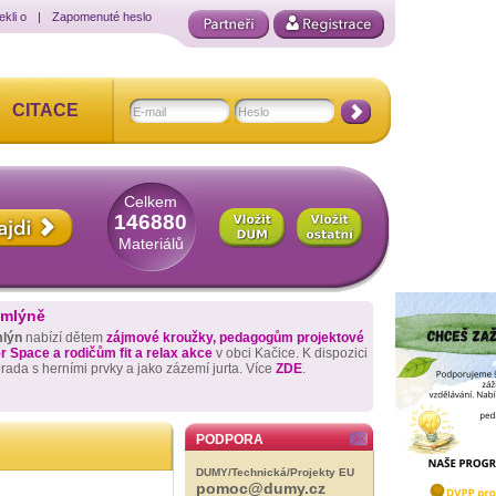
ekli o
|
Zapomenuté heslo
CITACE
Celkem
146880
Materiálů
 mlýně
mlýn
nabízí dětem
zájmové kroužky, pedagogům projektové
 Space a rodičům fit a relax akce
v obci Kačice. K dispozici
hrada s herními prvky a jako zázemí jurta. Více
ZDE
.
PODPORA
DUMY/Technická/Projekty EU
pomoc@dumy.cz