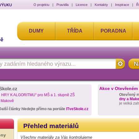
O projektu
|
Pravidla
|
Licence
|
Kontakty
|
Inspirace
|
Ř
DUMY
TŘÍDA
PORADNA
Skole.cz
Akce v Otevřeném
Otevřený 
D HRY K ALGORITMU“ pro MŠ a 1. stupně ZŠ
dny a Maker
a Makově
je velká za
Další články hledejte přímo na portále
ITveSkole.cz
Přehled materiálů
ony
Všechny materiály za Vás kontrolujeme