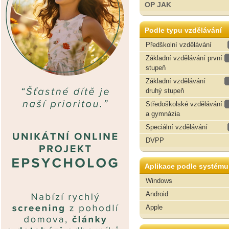
OP JAK
Podle typu vzdělávání
Předškolní vzdělávání
Základní vzdělávání první
stupeň
Základní vzdělávání
druhý stupeň
Středoškolské vzdělávání
a gymnázia
Speciální vzdělávání
DVPP
Aplikace podle systému
Windows
Android
Apple