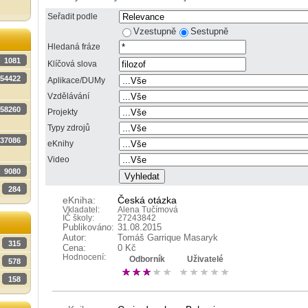
Seřadit podle
Vzestupně
Sestupně
Hledaná fráze
1081
Klíčová slova
54422
Aplikace/DUMy
Vzdělávání
58260
Projekty
Typy zdrojů
37086
eKnihy
Video
9080
284
eKniha:
Česká otázka
Vkladatel:
Alena Tučímová
IČ školy:
27243842
Publikováno:
31.08.2015
Autor:
Tomáš Garrique Masaryk
315
Cena:
0 Kč
Hodnocení:
Odborník
Uživatelé
578
158