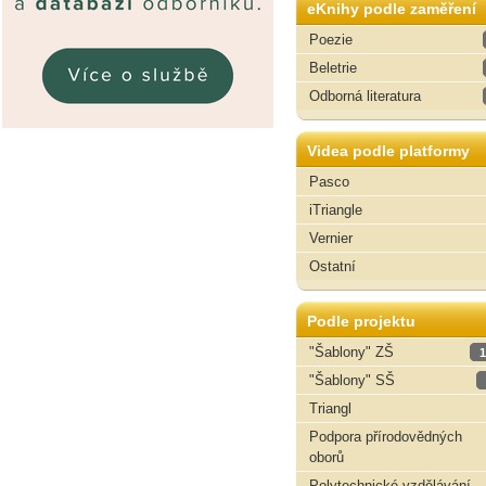
eKnihy podle zaměření
Poezie
Beletrie
Odborná literatura
Videa podle platformy
Pasco
iTriangle
Vernier
Ostatní
Podle projektu
"Šablony" ZŠ
1
"Šablony" SŠ
Triangl
Podpora přírodovědných
oborů
Polytechnické vzdělávání