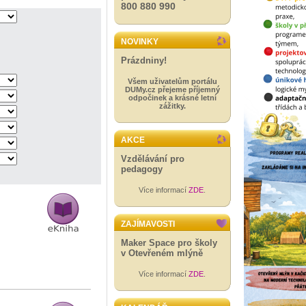
800 880 990
NOVINKY
Prázdniny!
Všem uživatelům portálu
DUMy.cz přejeme příjemný
odpočinek a krásné letní
zážitky.
AKCE
Vzdělávání pro
pedagogy
Více informací
ZDE
.
ZAJÍMAVOSTI
Maker Space pro školy
v Otevřeném mlýně
Více informací
ZDE
.