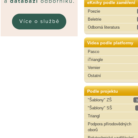
eKnihy podle zaměření
Poezie
Beletrie
Odborná literatura
Videa podle platformy
Pasco
iTriangle
Vernier
Ostatní
Podle projektu
"Šablony" ZŠ
1
"Šablony" SŠ
Triangl
Podpora přírodovědných
oborů
Polytechnické vzdělávání