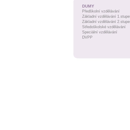
DUMY
Předškolní vzdělávání
Základní vzdělávání 1.stupe
Základní vzdělávání 2.stupe
Středoškolské vzdělávání
Speciální vzdělávání
DVPP