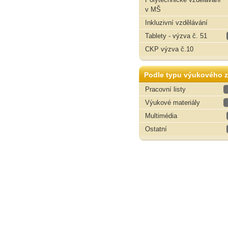
v MŠ
Inkluzivní vzdělávání
Tablety - výzva č. 51
CKP výzva č.10
Podle typu výukového z
Pracovní listy
Výukové materiály
Multimédia
Ostatní