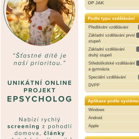
OP JAK
Podle typu vzdělávání
Předškolní vzdělávání
Základní vzdělávání první
stupeň
Základní vzdělávání
druhý stupeň
Středoškolské vzdělávání
a gymnázia
Speciální vzdělávání
DVPP
Aplikace podle systému
Windows
Android
Apple