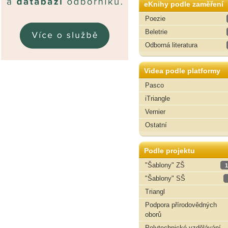
eKnihy podle zaměření
Poezie
Beletrie
Odborná literatura
Videa podle platformy
Pasco
iTriangle
Vernier
Ostatní
Podle projektu
"Šablony" ZŠ
1
"Šablony" SŠ
Triangl
Podpora přírodovědných
oborů
Polytechnické vzdělávání