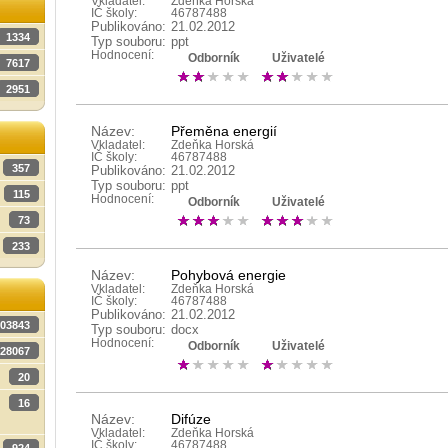
Vkladatel:
Zdeňka Horská
IČ školy:
46787488
Publikováno:
21.02.2012
1334
Typ souboru:
ppt
Hodnocení:
Odborník
Uživatelé
7617
2951
Název:
Přeměna energií
Vkladatel:
Zdeňka Horská
IČ školy:
46787488
357
Publikováno:
21.02.2012
Typ souboru:
ppt
115
Hodnocení:
Odborník
Uživatelé
73
233
Název:
Pohybová energie
Vkladatel:
Zdeňka Horská
IČ školy:
46787488
Publikováno:
21.02.2012
03843
Typ souboru:
docx
Hodnocení:
Odborník
Uživatelé
28067
20
16
Název:
Difúze
Vkladatel:
Zdeňka Horská
IČ školy:
46787488