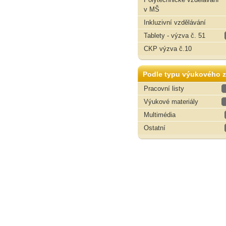
v MŠ
Inkluzivní vzdělávání
Tablety - výzva č. 51
CKP výzva č.10
Podle typu výukového z
Pracovní listy
Výukové materiály
Multimédia
Ostatní