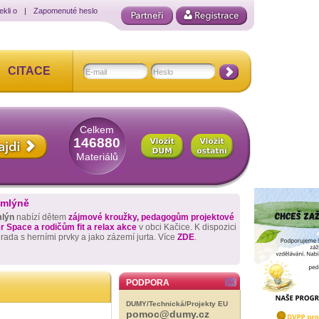
ekli o
|
Zapomenuté heslo
CITACE
Celkem
146880
Materiálů
 mlýně
mlýn
nabízí dětem
zájmové kroužky, pedagogům projektové
 Space a rodičům fit a relax akce
v obci Kačice. K dispozici
hrada s herními prvky a jako zázemí jurta. Více
ZDE
.
PODPORA
DUMY/Technická/Projekty EU
pomoc@dumy.cz