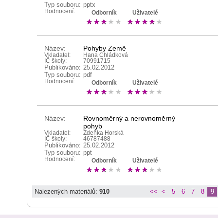
Typ souboru:
pptx
Hodnocení:
Odborník
Uživatelé
Název:
Pohyby Země
Vkladatel:
Hana Chládková
IČ školy:
70991715
Publikováno:
25.02.2012
Typ souboru:
pdf
Hodnocení:
Odborník
Uživatelé
Název:
Rovnoměrný a nerovnoměrný
pohyb
Vkladatel:
Zdeňka Horská
IČ školy:
46787488
Publikováno:
25.02.2012
Typ souboru:
ppt
Hodnocení:
Odborník
Uživatelé
Nalezených materiálů:
910
<<
<
5
6
7
8
9