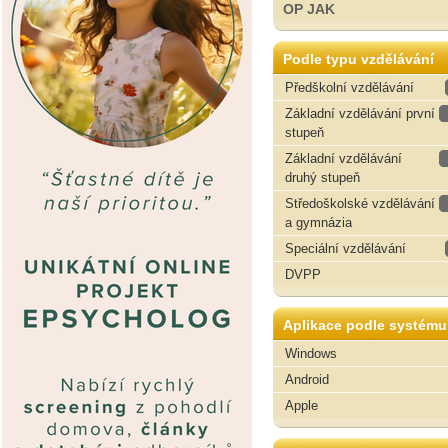
OP JAK
Podle typu vzdělávání
Předškolní vzdělávání
Základní vzdělávání první
stupeň
Základní vzdělávání
druhý stupeň
Středoškolské vzdělávání
a gymnázia
Speciální vzdělávání
DVPP
Aplikace podle systému
Windows
Android
Apple