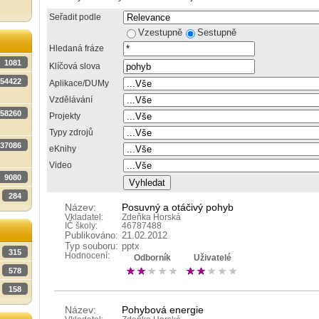
Seřadit podle
Vzestupně
Sestupně
Hledaná fráze
1081
Klíčová slova
54422
Aplikace/DUMy
Vzdělávání
58260
Projekty
Typy zdrojů
37086
eKnihy
Video
9080
284
Název:
Posuvný a otáčivý pohyb
Vkladatel:
Zdeňka Horská
IČ školy:
46787488
Publikováno:
21.02.2012
Typ souboru:
pptx
315
Hodnocení:
Odborník
Uživatelé
578
158
Název:
Pohybová energie