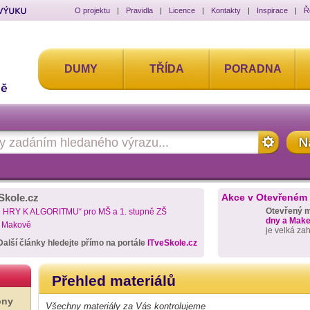
O projektu
|
Pravidla
|
Licence
|
Kontakty
|
Inspirace
|
Ř
DUMY
TŘÍDA
PORADNA
Skole.cz
Akce v Otevřeném
Otevřený 
D HRY K ALGORITMU“ pro MŠ a 1. stupně ZŠ
dny a Maker
a Makově
je velká za
Další články hledejte přímo na portále
ITveSkole.cz
Přehled materiálů
ony
Všechny materiály za Vás kontrolujeme