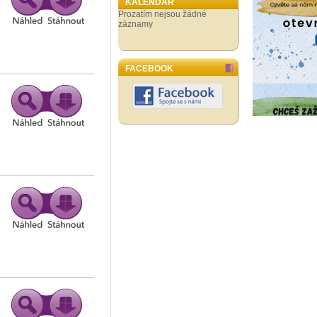
KALENDÁŘ
Prozatím nejsou žádné
záznamy
FACEBOOK