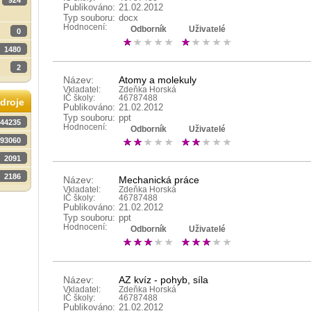
924
Publikováno:
21.02.2012
Typ souboru:
docx
Hodnocení:
Odborník
Uživatelé
0
1480
2
Název:
Atomy a molekuly
Vkladatel:
Zdeňka Horská
IČ školy:
46787488
droje
Publikováno:
21.02.2012
Typ souboru:
ppt
44235
Hodnocení:
Odborník
Uživatelé
93060
2091
2186
Název:
Mechanická práce
Vkladatel:
Zdeňka Horská
IČ školy:
46787488
Publikováno:
21.02.2012
Typ souboru:
ppt
Hodnocení:
Odborník
Uživatelé
Název:
AZ kvíz - pohyb, síla
Vkladatel:
Zdeňka Horská
IČ školy:
46787488
Publikováno:
21.02.2012