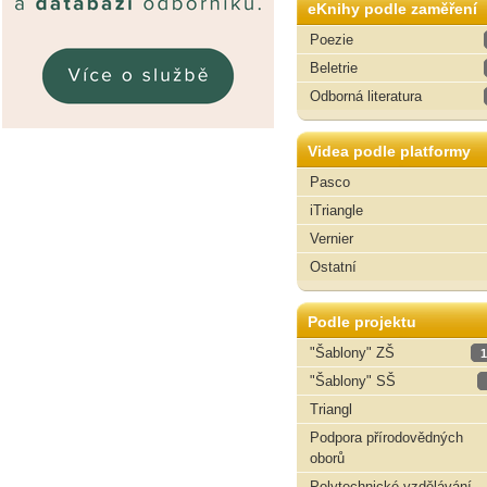
eKnihy podle zaměření
Poezie
Beletrie
Odborná literatura
Videa podle platformy
Pasco
iTriangle
Vernier
Ostatní
Podle projektu
"Šablony" ZŠ
1
"Šablony" SŠ
Triangl
Podpora přírodovědných
oborů
Polytechnické vzdělávání