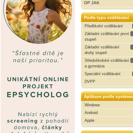
OP JAK
Podle typu vzdělávání
Předškolní vzdělávání
Základní vzdělávání první
stupeň
Základní vzdělávání
druhý stupeň
Středoškolské vzdělávání
a gymnázia
Speciální vzdělávání
DVPP
Aplikace podle systému
Windows
Android
Apple