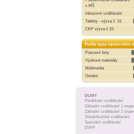
v MŠ
Inkluzivní vzdělávání
Tablety - výzva č. 51
CKP výzva č.10
Podle typu výukového z
Pracovní listy
Výukové materiály
Multimédia
Ostatní
DUMY
Předškolní vzdělávání
Základní vzdělávání 1.stupe
Základní vzdělávání 2.stupe
Středoškolské vzdělávání
Speciální vzdělávání
DVPP