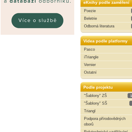
eKnihy podle zaměření
Poezie
Beletrie
Odborná literatura
Videa podle platformy
Pasco
iTriangle
Vernier
Ostatní
Podle projektu
"Šablony" ZŠ
1
"Šablony" SŠ
Triangl
Podpora přírodovědných
oborů
Polytechnické vzdělávání