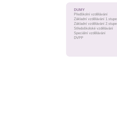
DUMY
Předškolní vzdělávání
Základní vzdělávání 1.stupe
Základní vzdělávání 2.stupe
Středoškolské vzdělávání
Speciální vzdělávání
DVPP