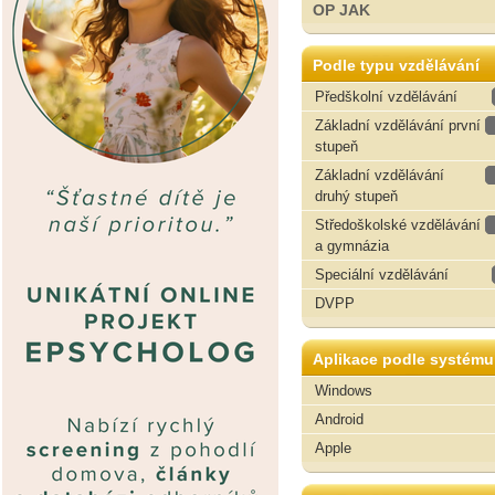
OP JAK
Podle typu vzdělávání
Předškolní vzdělávání
Základní vzdělávání první
stupeň
Základní vzdělávání
druhý stupeň
Středoškolské vzdělávání
a gymnázia
Speciální vzdělávání
DVPP
Aplikace podle systému
Windows
Android
Apple