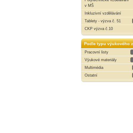
v MŠ
Inkluzivní vzdělávání
Tablety - výzva č. 51
CKP výzva č.10
Podle typu výukového z
Pracovní listy
Výukové materiály
Multimédia
Ostatní