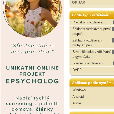
OP JAK
Podle typu vzdělávání
Předškolní vzdělávání
Základní vzdělávání první
stupeň
Základní vzdělávání
druhý stupeň
Středoškolské vzdělávání
a gymnázia
Speciální vzdělávání
DVPP
Aplikace podle systému
Windows
Android
Apple