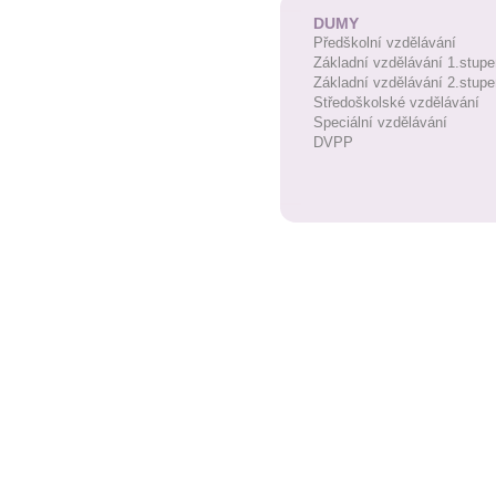
DUMY
Předškolní vzdělávání
Základní vzdělávání 1.stupe
Základní vzdělávání 2.stupe
Středoškolské vzdělávání
Speciální vzdělávání
DVPP