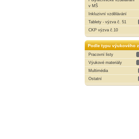
v MŠ
Inkluzivní vzdělávání
Tablety - výzva č. 51
CKP výzva č.10
Podle typu výukového z
Pracovní listy
Výukové materiály
Multimédia
Ostatní