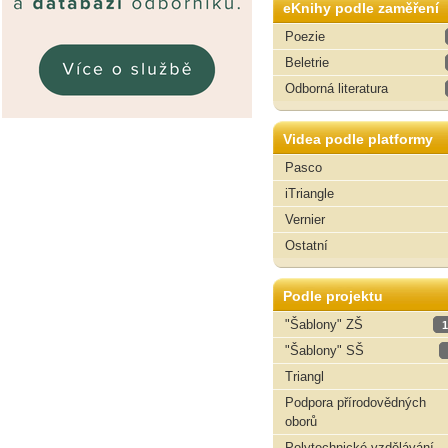
eKnihy podle zaměření
Poezie
Beletrie
Odborná literatura
Videa podle platformy
Pasco
iTriangle
Vernier
Ostatní
Podle projektu
"Šablony" ZŠ
1
"Šablony" SŠ
Triangl
Podpora přírodovědných
oborů
Polytechnické vzdělávání