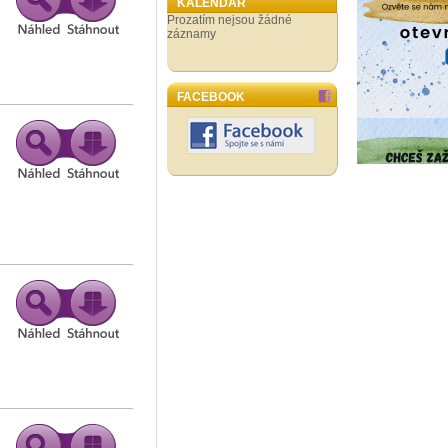
KALENDÁŘ
Prozatím nejsou žádné
záznamy
FACEBOOK