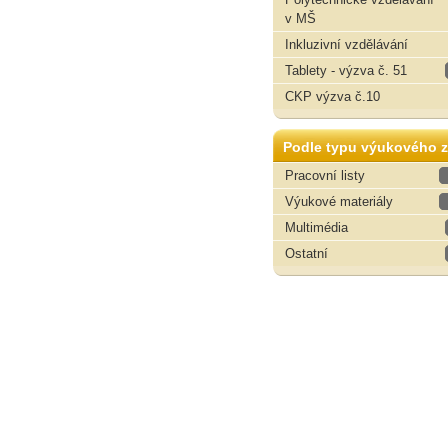
v MŠ
Inkluzivní vzdělávání
Tablety - výzva č. 51
CKP výzva č.10
Podle typu výukového z
Pracovní listy
Výukové materiály
Multimédia
Ostatní