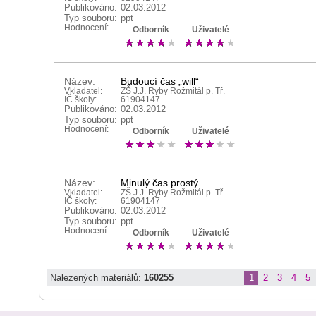
Publikováno:
02.03.2012
Typ souboru:
ppt
Hodnocení:
Odborník
Uživatelé
Název:
Budoucí čas „will“
Vkladatel:
ZŠ J.J. Ryby Rožmitál p. Tř.
IČ školy:
61904147
Publikováno:
02.03.2012
Typ souboru:
ppt
Hodnocení:
Odborník
Uživatelé
Název:
Minulý čas prostý
Vkladatel:
ZŠ J.J. Ryby Rožmitál p. Tř.
IČ školy:
61904147
Publikováno:
02.03.2012
Typ souboru:
ppt
Hodnocení:
Odborník
Uživatelé
Nalezených materiálů:
160255
1
2
3
4
5