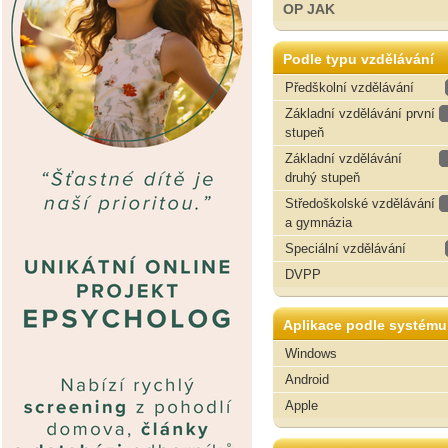
OP JAK
Podle typu vzdělávání
Předškolní vzdělávání
Základní vzdělávání první
stupeň
Základní vzdělávání
druhý stupeň
Středoškolské vzdělávání
a gymnázia
Speciální vzdělávání
DVPP
Aplikace podle systému
Windows
Android
Apple