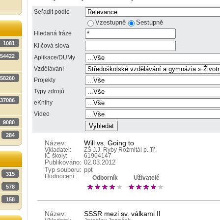
Seřadit podle
Vzestupně
Sestupně
Hledaná fráze
1081
Klíčová slova
54422
Aplikace/DUMy
Vzdělávání
58260
Projekty
Typy zdrojů
37086
eKnihy
Video
9080
284
Název:
Will vs. Going to
Vkladatel:
ZŠ J.J. Ryby Rožmitál p. Tř.
IČ školy:
61904147
Publikováno:
02.03.2012
Typ souboru:
ppt
315
Hodnocení:
Odborník
Uživatelé
578
158
Název:
SSSR mezi sv. válkami II