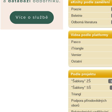
eKnihy podle zaměření
Poezie
Beletrie
Odborná literatura
Videa podle platformy
Pasco
iTriangle
Vernier
Ostatní
Podle projektu
"Šablony" ZŠ
1
"Šablony" SŠ
Triangl
Podpora přírodovědných
oborů
Polytechnické vzdělávání