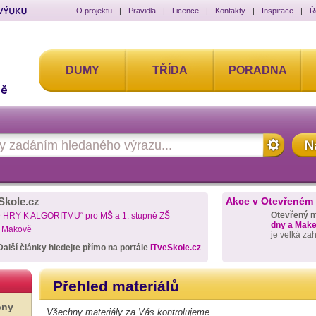
O projektu
|
Pravidla
|
Licence
|
Kontakty
|
Inspirace
|
Ř
DUMY
TŘÍDA
PORADNA
Skole.cz
Akce v Otevřeném
Otevřený 
D HRY K ALGORITMU“ pro MŠ a 1. stupně ZŠ
dny a Maker
a Makově
je velká za
Další články hledejte přímo na portále
ITveSkole.cz
Přehled materiálů
ony
Všechny materiály za Vás kontrolujeme