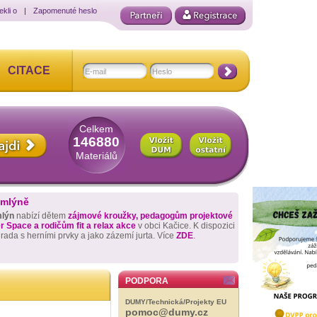
ekli o
|
Zapomenuté heslo
CITACE
Celkem
146880
Materiálů
 mlýně
mlýn
nabízí dětem
zájmové kroužky, pedagogům projektové
 Space a rodičům fit a relax akce
v obci Kačice. K dispozici
hrada s herními prvky a jako zázemí jurta. Více
ZDE
.
PODPORA
DUMY/Technická/Projekty EU
pomoc@dumy.cz