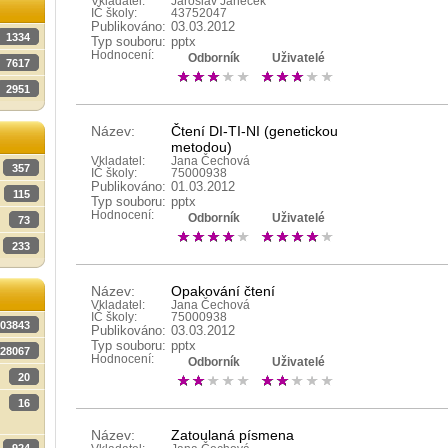
Vkladatel:
Jaroslav Janeček
IČ školy:
43752047
Publikováno:
03.03.2012
1334
Typ souboru:
pptx
Hodnocení:
Odborník
Uživatelé
7617
2951
Název:
Čtení DI-TI-NI (genetickou
metodou)
Vkladatel:
Jana Čechová
357
IČ školy:
75000938
Publikováno:
01.03.2012
115
Typ souboru:
pptx
Hodnocení:
Odborník
Uživatelé
73
233
Název:
Opakování čtení
Vkladatel:
Jana Čechová
IČ školy:
75000938
03843
Publikováno:
03.03.2012
Typ souboru:
pptx
28067
Hodnocení:
Odborník
Uživatelé
20
16
Název:
Zatoulaná písmena