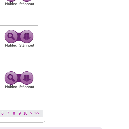
6
7
8
9
10
>
>>