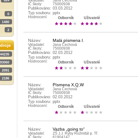
924
Vkladatel:
Jana Čechová
IČ školy:
75000938
Publikováno:
03.03.2012
Typ souboru:
pptx
0
Hodnocení:
Odborník
Uživatelé
1480
2
Název:
Malá písmena I.
Vkladatel:
Jana Čechová
droje
IČ školy:
75000938
Publikováno:
02.03.2012
44235
Typ souboru:
pptx
Hodnocení:
93060
Odborník
Uživatelé
2091
2186
Název:
Písmena X,Q,W
Vkladatel:
Jana Čechová
IČ školy:
75000938
Publikováno:
02.03.2012
Typ souboru:
pptx
Hodnocení:
Odborník
Uživatelé
Název:
Vazba „going to“
Vkladatel:
ZŠ J.J. Ryby Rožmitál p. Tř.
IČ školy:
61904147