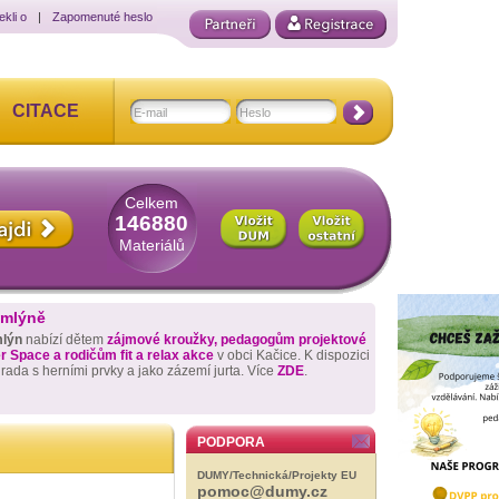
ekli o
|
Zapomenuté heslo
CITACE
Celkem
146880
Materiálů
 mlýně
mlýn
nabízí dětem
zájmové kroužky, pedagogům projektové
 Space a rodičům fit a relax akce
v obci Kačice. K dispozici
hrada s herními prvky a jako zázemí jurta. Více
ZDE
.
PODPORA
DUMY/Technická/Projekty EU
pomoc@dumy.cz