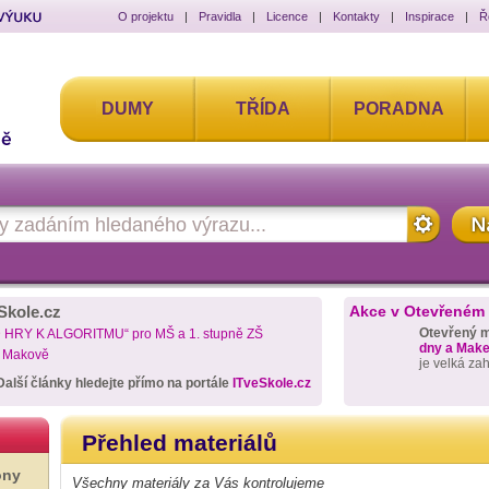
O projektu
|
Pravidla
|
Licence
|
Kontakty
|
Inspirace
|
Ř
DUMY
TŘÍDA
PORADNA
Skole.cz
Akce v Otevřeném
Otevřený 
D HRY K ALGORITMU“ pro MŠ a 1. stupně ZŠ
dny a Maker
a Makově
je velká za
Další články hledejte přímo na portále
ITveSkole.cz
Přehled materiálů
ony
Všechny materiály za Vás kontrolujeme