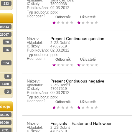
Vkladatel:
Jana Čechová
233
IČ školy:
75000938
Publikováno:
02.03.2012
Typ souboru:
pptx
Hodnocení:
Odborník
Uživatelé
03843
28067
Název:
Present Continuous question
20
Vkladatel:
2. ZŠ Dobříš
IČ školy:
47067519
16
Publikováno:
02.03.2012
Typ souboru:
pptx
Hodnocení:
Odborník
Uživatelé
924
0
Název:
Present Continuous negative
1480
Vkladatel:
2. ZŠ Dobříš
IČ školy:
47067519
2
Publikováno:
09.03.2012
Typ souboru:
pptx
Hodnocení:
Odborník
Uživatelé
droje
44235
93060
Název:
Festivals – Easter and Halloween
Vkladatel:
2. ZŠ Dobříš
2091
IČ školy:
47067519