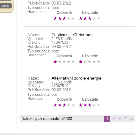
Publikováno:
05.03.2012
2186
Typ souboru:
pptx
Hodnocení:
Odborník
Uživatelé
Název:
Festivals – Christmas
Vkladatel:
2. ZŠ Dobříš
IČ školy:
47067519
Publikováno:
09.03.2012
Typ souboru:
pptx
Hodnocení:
Odborník
Uživatelé
Název:
Alternativní zdroje energie
Vkladatel:
2. ZŠ Dobříš
IČ školy:
47067519
Publikováno:
02.03.2012
Typ souboru:
ppt
Hodnocení:
Odborník
Uživatelé
Nalezených materiálů:
54422
1
2
3
4
5