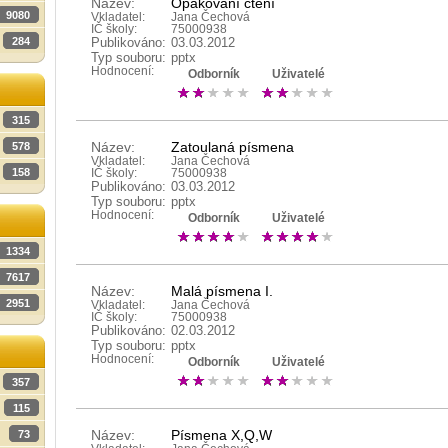
Název:
Opakování čtení
9080
Vkladatel:
Jana Čechová
IČ školy:
75000938
284
Publikováno:
03.03.2012
Typ souboru:
pptx
Hodnocení:
Odborník
Uživatelé
315
Název:
Zatoulaná písmena
578
Vkladatel:
Jana Čechová
158
IČ školy:
75000938
Publikováno:
03.03.2012
Typ souboru:
pptx
Hodnocení:
Odborník
Uživatelé
1334
7617
Název:
Malá písmena I.
2951
Vkladatel:
Jana Čechová
IČ školy:
75000938
Publikováno:
02.03.2012
Typ souboru:
pptx
Hodnocení:
Odborník
Uživatelé
357
115
Název:
Písmena X,Q,W
73