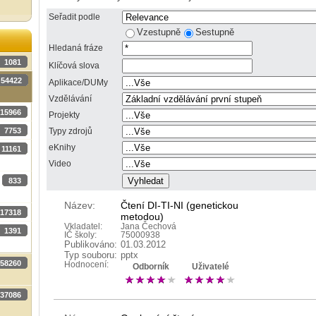
Seřadit podle
Vzestupně
Sestupně
Hledaná fráze
1081
Klíčová slova
54422
Aplikace/DUMy
Vzdělávání
15966
Projekty
7753
Typy zdrojů
eKnihy
11161
Video
833
Název:
Čtení DI-TI-NI (genetickou
17318
metodou)
Vkladatel:
Jana Čechová
1391
IČ školy:
75000938
Publikováno:
01.03.2012
Typ souboru:
pptx
58260
Hodnocení:
Odborník
Uživatelé
37086