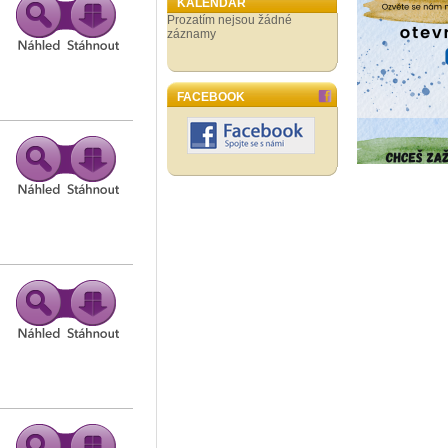
KALENDÁŘ
Prozatím nejsou žádné
záznamy
FACEBOOK