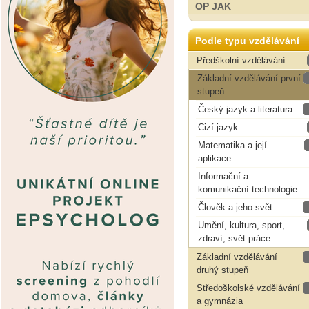
OP JAK
Podle typu vzdělávání
Předškolní vzdělávání
Základní vzdělávání první
stupeň
Český jazyk a literatura
Cizí jazyk
Matematika a její
aplikace
Informační a
komunikační technologie
Člověk a jeho svět
Umění, kultura, sport,
zdraví, svět práce
Základní vzdělávání
druhý stupeň
Středoškolské vzdělávání
a gymnázia