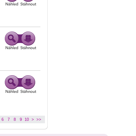
6
7
8
9
10
>
>>