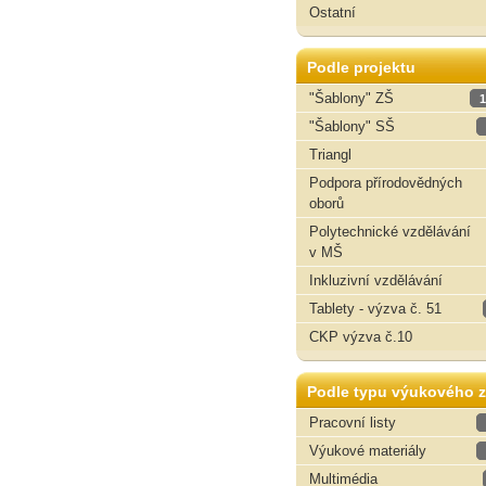
Ostatní
Podle projektu
"Šablony" ZŠ
1
"Šablony" SŠ
Triangl
Podpora přírodovědných
oborů
Polytechnické vzdělávání
v MŠ
Inkluzivní vzdělávání
Tablety - výzva č. 51
CKP výzva č.10
Podle typu výukového z
Pracovní listy
Výukové materiály
Multimédia