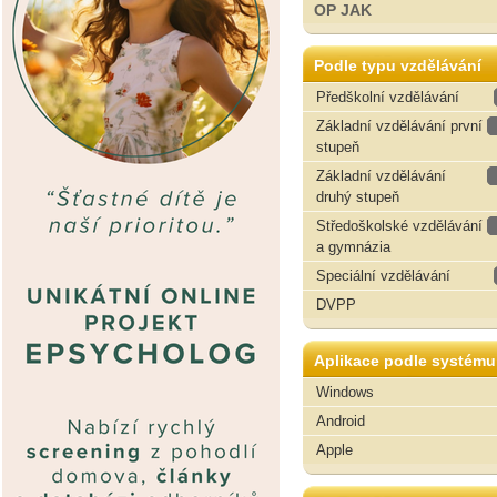
OP JAK
Podle typu vzdělávání
Předškolní vzdělávání
Základní vzdělávání první
stupeň
Základní vzdělávání
druhý stupeň
Středoškolské vzdělávání
a gymnázia
Speciální vzdělávání
DVPP
Aplikace podle systému
Windows
Android
Apple