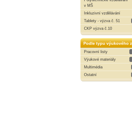
v MŠ
Inkluzivní vzdělávání
Tablety - výzva č. 51
CKP výzva č.10
Podle typu výukového z
Pracovní listy
Výukové materiály
Multimédia
Ostatní