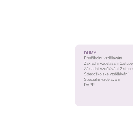
DUMY
Předškolní vzdělávání
Základní vzdělávání 1.stupe
Základní vzdělávání 2.stupe
Středoškolské vzdělávání
Speciální vzdělávání
DVPP