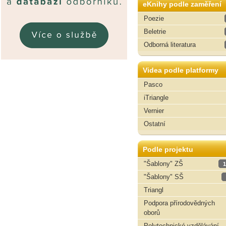
eKnihy podle zaměření
Poezie
Beletrie
Odborná literatura
Videa podle platformy
Pasco
iTriangle
Vernier
Ostatní
Podle projektu
"Šablony" ZŠ
1
"Šablony" SŠ
Triangl
Podpora přírodovědných
oborů
Polytechnické vzdělávání