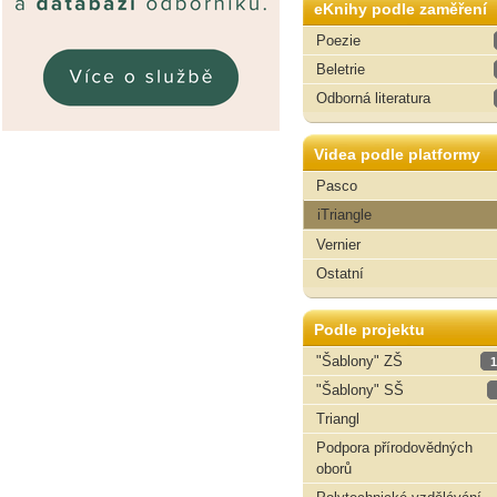
eKnihy podle zaměření
Poezie
Beletrie
Odborná literatura
Videa podle platformy
Pasco
iTriangle
Vernier
Ostatní
Podle projektu
"Šablony" ZŠ
1
"Šablony" SŠ
Triangl
Podpora přírodovědných
oborů