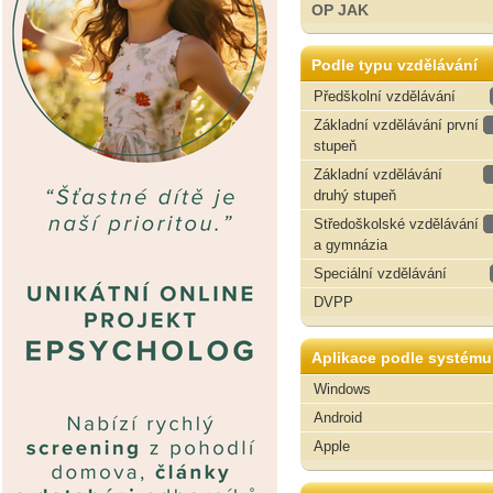
OP JAK
Podle typu vzdělávání
Předškolní vzdělávání
Základní vzdělávání první
stupeň
Základní vzdělávání
druhý stupeň
Středoškolské vzdělávání
a gymnázia
Speciální vzdělávání
DVPP
Aplikace podle systému
Windows
Android
Apple