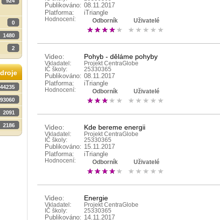
924
Publikováno:
08.11.2017
Platforma:
iTriangle
Hodnocení:
Odborník
Uživatelé
0
1480
2
Video:
Pohyb - děláme pohyby
Vkladatel:
Projekt CentraGlobe
IČ školy:
25330365
droje
Publikováno:
08.11.2017
Platforma:
iTriangle
44235
Hodnocení:
Odborník
Uživatelé
93060
2091
2186
Video:
Kde bereme energii
Vkladatel:
Projekt CentraGlobe
IČ školy:
25330365
Publikováno:
15.11.2017
Platforma:
iTriangle
Hodnocení:
Odborník
Uživatelé
Video:
Energie
Vkladatel:
Projekt CentraGlobe
IČ školy:
25330365
Publikováno:
14.11.2017