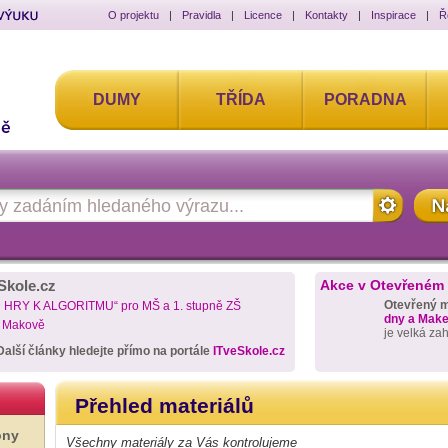
O projektu
|
Pravidla
|
Licence
|
Kontakty
|
Inspirace
|
Ř
DUMY
TŘÍDA
PORADNA
Skole.cz
Akce v Otevřeném
Otevřený 
D HRY K ALGORITMU“ pro MŠ a 1. stupně ZŠ
dny a Maker
a Makově
je velká za
Další články hledejte přímo na portále
ITveSkole.cz
Přehled materiálů
ony
Všechny materiály za Vás kontrolujeme