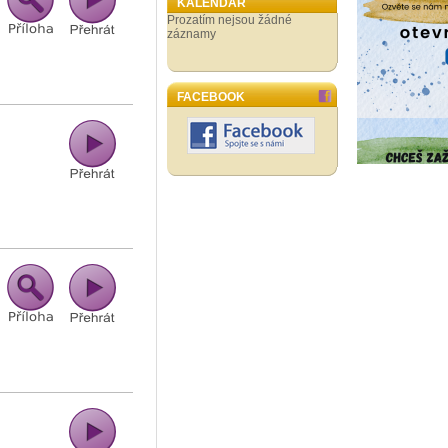
KALENDÁŘ
Prozatím nejsou žádné
záznamy
FACEBOOK