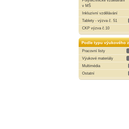
Polytechnické vzdělávání
v MŠ
Inkluzivní vzdělávání
Tablety - výzva č. 51
CKP výzva č.10
Podle typu výukového z
Pracovní listy
Výukové materiály
Multimédia
Ostatní