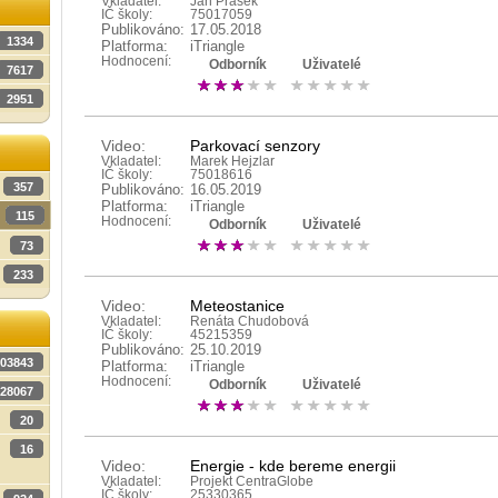
Vkladatel:
Jan Prášek
IČ školy:
75017059
Publikováno:
17.05.2018
1334
Platforma:
iTriangle
Hodnocení:
Odborník
Uživatelé
7617
2951
Video:
Parkovací senzory
Vkladatel:
Marek Hejzlar
IČ školy:
75018616
357
Publikováno:
16.05.2019
Platforma:
iTriangle
115
Hodnocení:
Odborník
Uživatelé
73
233
Video:
Meteostanice
Vkladatel:
Renáta Chudobová
IČ školy:
45215359
Publikováno:
25.10.2019
03843
Platforma:
iTriangle
Hodnocení:
Odborník
Uživatelé
28067
20
16
Video:
Energie - kde bereme energii
Vkladatel:
Projekt CentraGlobe
IČ školy:
25330365