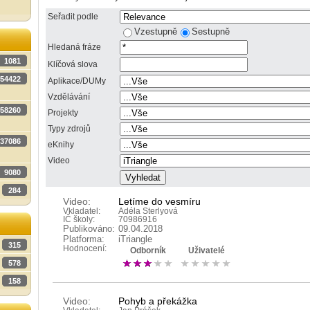
Seřadit podle
Vzestupně
Sestupně
Hledaná fráze
1081
Klíčová slova
54422
Aplikace/DUMy
Vzdělávání
58260
Projekty
Typy zdrojů
37086
eKnihy
Video
9080
284
Video:
Letíme do vesmíru
Vkladatel:
Adéla Sterlyová
IČ školy:
70986916
Publikováno:
09.04.2018
Platforma:
iTriangle
315
Hodnocení:
Odborník
Uživatelé
578
158
Video:
Pohyb a překážka