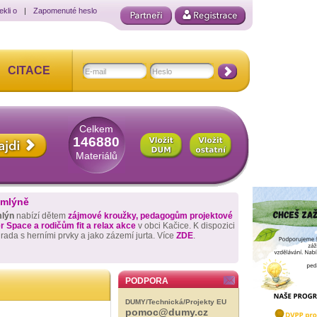
ekli o
|
Zapomenuté heslo
CITACE
Celkem
146880
Materiálů
 mlýně
mlýn
nabízí dětem
zájmové kroužky, pedagogům projektové
 Space a rodičům fit a relax akce
v obci Kačice. K dispozici
hrada s herními prvky a jako zázemí jurta. Více
ZDE
.
PODPORA
DUMY/Technická/Projekty EU
pomoc@dumy.cz