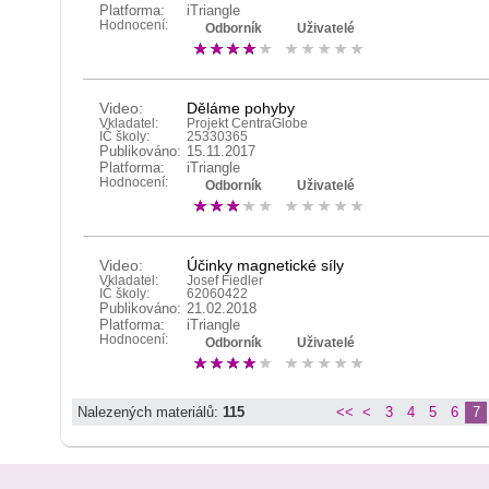
Platforma:
iTriangle
Hodnocení:
Odborník
Uživatelé
Video:
Děláme pohyby
Vkladatel:
Projekt CentraGlobe
IČ školy:
25330365
Publikováno:
15.11.2017
Platforma:
iTriangle
Hodnocení:
Odborník
Uživatelé
Video:
Účinky magnetické síly
Vkladatel:
Josef Fiedler
IČ školy:
62060422
Publikováno:
21.02.2018
Platforma:
iTriangle
Hodnocení:
Odborník
Uživatelé
Nalezených materiálů:
115
<<
<
3
4
5
6
7