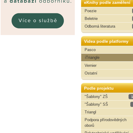
eKnihy podle zaměření
Poezie
Beletrie
Odborná literatura
Videa podle platformy
Pasco
iTriangle
Vernier
Ostatní
Podle projektu
"Šablony" ZŠ
1
"Šablony" SŠ
Triangl
Podpora přírodovědných
oborů