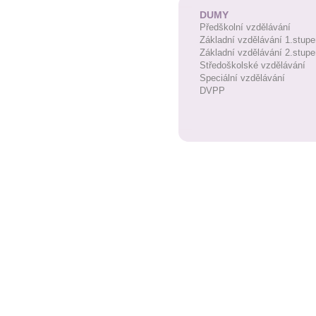
DUMY
Předškolní vzdělávání
Základní vzdělávání 1.stupe
Základní vzdělávání 2.stupe
Středoškolské vzdělávání
Speciální vzdělávání
DVPP