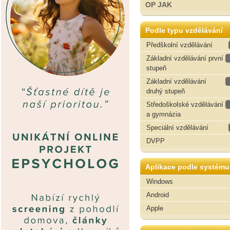
OP JAK
Podle typu vzdělávání
Předškolní vzdělávání
Základní vzdělávání první
stupeň
Základní vzdělávání
druhý stupeň
Středoškolské vzdělávání
a gymnázia
Speciální vzdělávání
DVPP
Aplikace podle systému
Windows
Android
Apple