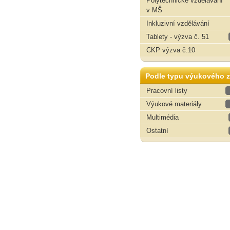
Polytechnické vzdělávání
v MŠ
Inkluzivní vzdělávání
Tablety - výzva č. 51
CKP výzva č.10
Podle typu výukového z
Pracovní listy
Výukové materiály
Multimédia
Ostatní