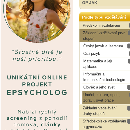
OP JAK
Podle typu vzdělávání
Předškolní vzdělávání
Základní vzdělávání první
stupeň
Český jazyk a literatura
Cizí jazyk
Matematika a její
aplikace
Informační a
komunikační technologie
Člověk a jeho svět
Umění, kultura, sport,
zdraví, svět práce
Základní vzdělávání
druhý stupeň
Středoškolské vzdělávání
a gymnázia