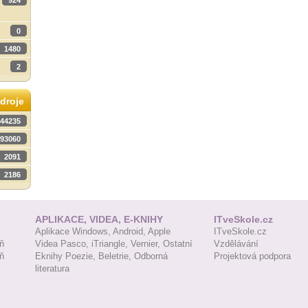
924
0
1480
2
droje
44235
93060
2091
2186
APLIKACE, VIDEA, E-KNIHY
ITveSkole.cz
Aplikace Windows,
Android,
Apple
ITveSkole.cz
ň
Videa Pasco,
iTriangle,
Vernier,
Ostatní
Vzdělávání
ň
Eknihy Poezie,
Beletrie,
Odborná
Projektová podpora
literatura