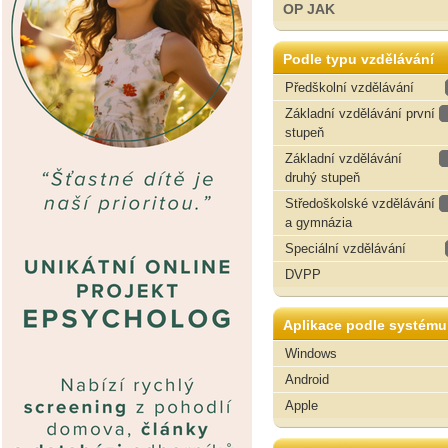
OP JAK
Podle typu vzdělávání
Předškolní vzdělávání
Základní vzdělávání první
stupeň
Základní vzdělávání
druhý stupeň
Středoškolské vzdělávání
a gymnázia
Speciální vzdělávání
DVPP
Aplikace podle systému
Windows
Android
Apple