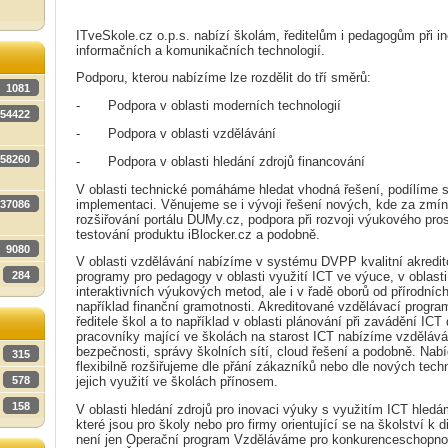
ITveSkole.cz o.p.s. nabízí školám, ředitelům i pedagogům při i
informačních a komunikačních technologií.
Podporu, kterou nabízíme lze rozdělit do tří směrů:
1081
- Podpora v oblasti moderních technologií
54422
- Podpora v oblasti vzdělávání
58260
- Podpora v oblasti hledání zdrojů financování
V oblasti technické pomáháme hledat vhodná řešení, podílíme se
implementaci. Věnujeme se i vývoji řešení nových, kde za zmínk
37086
rozšiřování portálu DUMy.cz, podpora při rozvoji výukového prost
testování produktu iBlocker.cz a podobně.
9080
V oblasti vzdělávání nabízíme v systému DVPP kvalitní akredi
284
programy pro pedagogy v oblasti využití ICT ve výuce, v oblast
interaktivních výukových metod, ale i v řadě oborů od přírodníc
například finanční gramotnosti. Akreditované vzdělávací progra
ředitele škol a to například v oblasti plánování při zavádění ICT
pracovníky mající ve školách na starost ICT nabízíme vzděláván
bezpečnosti, správy školních sítí, cloud řešení a podobně. Nab
315
flexibilně rozšiřujeme dle přání zákazníků nebo dle nových techn
578
jejich využití ve školách přínosem.
158
V oblasti hledání zdrojů pro inovaci výuky s využitím ICT hledám
které jsou pro školy nebo pro firmy orientující se na školství k d
není jen Operační program Vzděláváme pro konkurenceschopnost