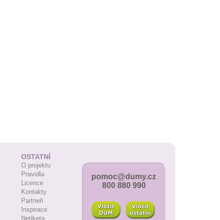
OSTATNÍ
O projektu
Pravidla
pomoc@dumy.cz
Licence
800 880 990
Kontakty
Partneři
Inspirace
Netiketa