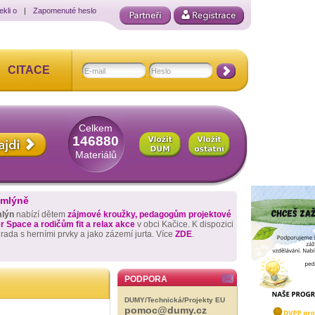
ekli o
|
Zapomenuté heslo
CITACE
Celkem
146880
Materiálů
 mlýně
mlýn
nabízí dětem
zájmové kroužky, pedagogům projektové
 Space a rodičům fit a relax akce
v obci Kačice. K dispozici
hrada s herními prvky a jako zázemí jurta. Více
ZDE
.
PODPORA
DUMY/Technická/Projekty EU
pomoc@dumy.cz