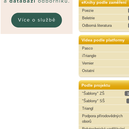
eKnihy podle zaměření
Poezie
Beletrie
Odborná literatura
Videa podle platformy
Pasco
iTriangle
Vernier
Ostatní
Podle projektu
"Šablony" ZŠ
1
"Šablony" SŠ
Triangl
Podpora přírodovědných
oborů
Polytechnické vzdělávání