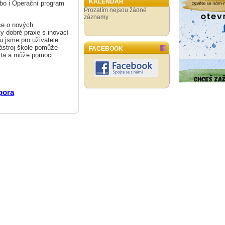
KALENDÁŘ
bo i Operační program
Prozatím nejsou žádné
záznamy
ce o nových
y dobré praxe s inovací
 jsme pro uživatele
 nástroj škole pomůže
FACEBOOK
ísta a může pomoci
pora