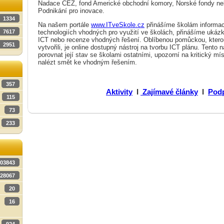
Nadace ČEZ, fond Americké obchodní komory, Norské fondy ne
Podnikání pro inovace.
1334
Na našem portále
www.ITveSkole.cz
přinášíme školám informa
technologiích vhodných pro využití ve školách, přinášíme ukázk
7617
ICT nebo recenze vhodných řešení. Oblíbenou pomůckou, kterou
2951
vytvořili, je online dostupný nástroj na tvorbu ICT plánu. Tento
porovnat její stav se školami ostatními, upozorní na kritický m
nalézt smět ke vhodným řešením.
357
Aktivity
Ι
Zajímavé články
Ι
Pod
115
73
233
03843
28067
20
16