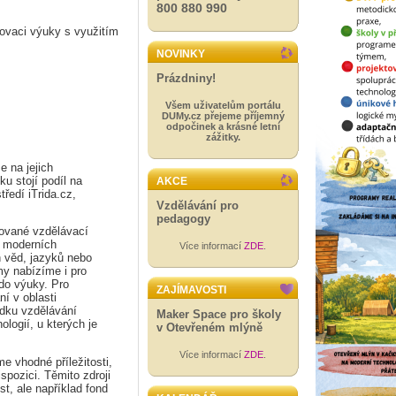
800 880 990
novaci výuky s využitím
NOVINKY
Prázdniny!
Všem uživatelům portálu
DUMy.cz přejeme příjemný
odpočinek a krásné letní
zážitky.
 na jejich
u stojí podíl na
AKCE
ředí iTrida.cz,
Vzdělávání pro
pedagogy
tované vzdělávací
i moderních
Více informací
ZDE
.
h věd, jazyků nebo
my nabízíme i pro
 do výuky. Pro
ZAJÍMAVOSTI
í v oblasti
ídku vzdělávání
Maker Space pro školy
ologií, u kterých je
v Otevřeném mlýně
Více informací
ZDE
.
e vhodné příležitosti,
ispozici. Těmito zdroji
, ale například fond