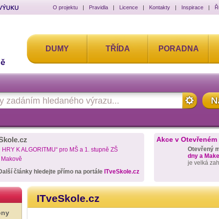
O projektu
|
Pravidla
|
Licence
|
Kontakty
|
Inspirace
|
Ř
DUMY
TŘÍDA
PORADNA
Skole.cz
Akce v Otevřeném
Otevřený 
D HRY K ALGORITMU“ pro MŠ a 1. stupně ZŠ
dny a Maker
a Makově
je velká za
Další články hledejte přímo na portále
ITveSkole.cz
ITveSkole.cz
ony