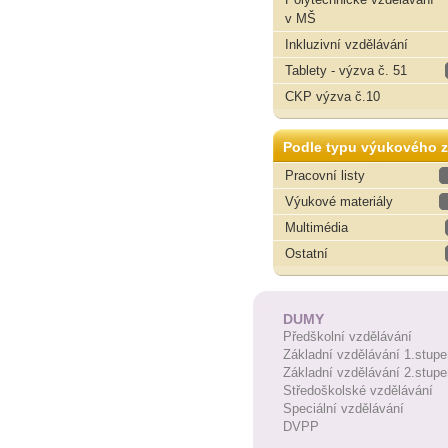
v MŠ
Inkluzivní vzdělávání
Tablety - výzva č. 51
CKP výzva č.10
Podle typu výukového z
Pracovní listy
Výukové materiály
Multimédia
Ostatní
DUMY
Předškolní vzdělávání
Základní vzdělávání 1.stupe
Základní vzdělávání 2.stupe
Středoškolské vzdělávání
Speciální vzdělávání
DVPP