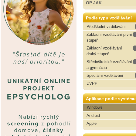
OP JAK
Podle typu vzdělávání
Předškolní vzdělávání
Základní vzdělávání první
stupeň
Základní vzdělávání
druhý stupeň
Středoškolské vzdělávání
a gymnázia
Speciální vzdělávání
DVPP
Aplikace podle systému
Windows
Android
Apple