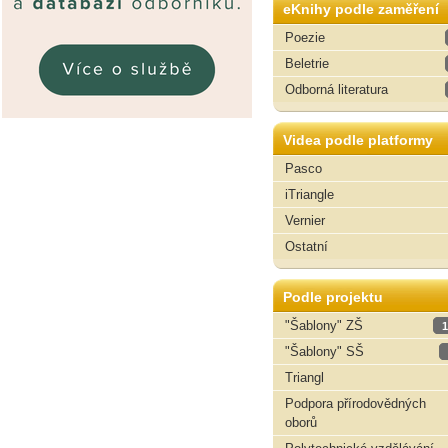
eKnihy podle zaměření
Poezie
Beletrie
Odborná literatura
Videa podle platformy
Pasco
iTriangle
Vernier
Ostatní
Podle projektu
"Šablony" ZŠ
1
"Šablony" SŠ
Triangl
Podpora přírodovědných
oborů