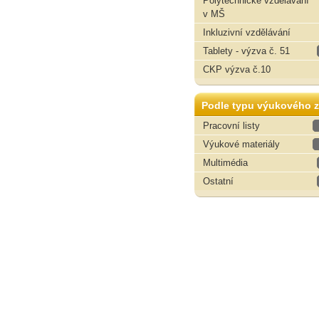
Polytechnické vzdělávání
v MŠ
Inkluzivní vzdělávání
Tablety - výzva č. 51
CKP výzva č.10
Podle typu výukového z
Pracovní listy
Výukové materiály
Multimédia
Ostatní