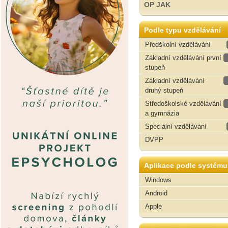
OP JAK
Podle typu vzdělávání
Předškolní vzdělávání
Základní vzdělávání první
stupeň
Základní vzdělávání
druhý stupeň
Středoškolské vzdělávání
a gymnázia
Speciální vzdělávání
DVPP
Aplikace podle systému
Windows
Android
Apple