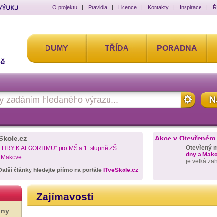
O projektu
|
Pravidla
|
Licence
|
Kontakty
|
Inspirace
|
Ř
DUMY
TŘÍDA
PORADNA
Skole.cz
Akce v Otevřeném
Otevřený 
D HRY K ALGORITMU“ pro MŠ a 1. stupně ZŠ
dny a Maker
a Makově
je velká za
Další články hledejte přímo na portále
ITveSkole.cz
Zajímavosti
ony