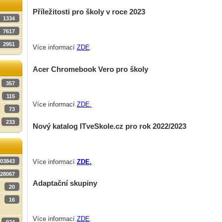
Příležitosti pro školy v roce 2023
1334
7617
2951
Více informací
ZDE
.
Acer Chromebook Vero pro školy
357
115
Více informací
ZDE.
73
233
Nový katalog ITveSkole.cz pro rok 2022/2023
Více informací
ZDE.
03843
28067
Adaptační skupiny
20
16
Více informací
ZDE
.