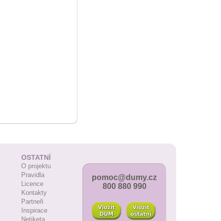
OSTATNÍ
O projektu
Pravidla
pomoc@dumy.cz
Licence
800 880 990
Kontakty
Partneři
Inspirace
Netiketa