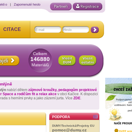
ekli o
|
Zapomenuté heslo
CITACE
Celkem
146880
Materiálů
 mlýně
mlýn
nabízí dětem
zájmové kroužky, pedagogům projektové
 Space a rodičům fit a relax akce
v obci Kačice. K dispozici
hrada s herními prvky a jako zázemí jurta. Více
ZDE
.
PODPORA
DUMY/Technická/Projekty EU
pomoc@dumy.cz