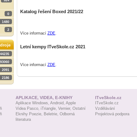
924
Katalog řešení Boxed 2021/22
0
1480
2
Více informací
ZDE
.
droje
Letní kempy ITveSkole.cz 2021
44235
93060
Více informací
ZDE
.
2091
2186
APLIKACE, VIDEA, E-KNIHY
ITveSkole.cz
Aplikace Windows,
Android,
Apple
ITveSkole.cz
ň
Videa Pasco,
iTriangle,
Vernier,
Ostatní
Vzdělávání
ň
Eknihy Poezie,
Beletrie,
Odborná
Projektová podpora
literatura