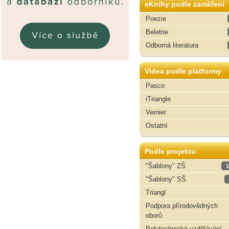
eKnihy podle zaměření
Poezie
Beletrie
Odborná literatura
Videa podle platformy
Pasco
iTriangle
Vernier
Ostatní
Podle projektu
"Šablony" ZŠ
1
"Šablony" SŠ
Triangl
Podpora přírodovědných
oborů
Polytechnické vzdělávání