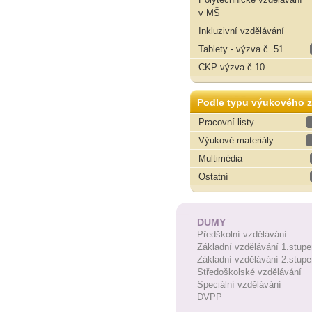
v MŠ
Inkluzivní vzdělávání
Tablety - výzva č. 51
CKP výzva č.10
Podle typu výukového z
Pracovní listy
Výukové materiály
Multimédia
Ostatní
DUMY
Předškolní vzdělávání
Základní vzdělávání 1.stupe
Základní vzdělávání 2.stupe
Středoškolské vzdělávání
Speciální vzdělávání
DVPP