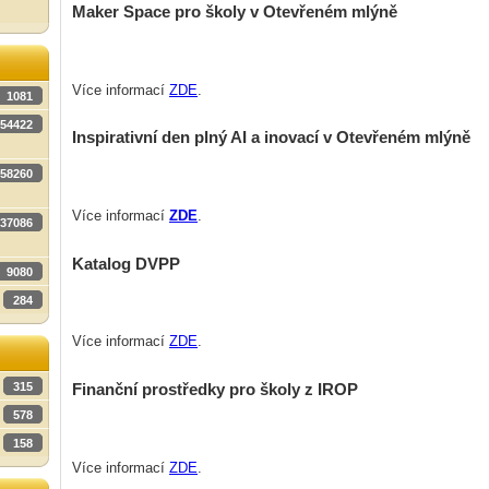
Maker Space pro školy v Otevřeném mlýně
Více informací
ZDE
.
1081
54422
Inspirativní den plný AI a inovací v Otevřeném mlýně
58260
Více informací
ZDE
.
37086
Katalog DVPP
9080
284
Více informací
ZDE
.
Finanční prostředky pro školy z IROP
315
578
158
Více informací
ZDE
.