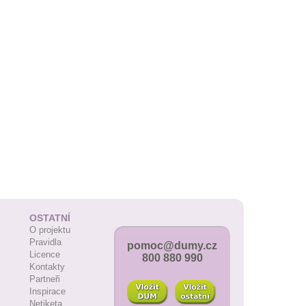
OSTATNÍ
O projektu
Pravidla
pomoc@dumy.cz
Licence
800 880 990
Kontakty
Partneři
Inspirace
Netiketa