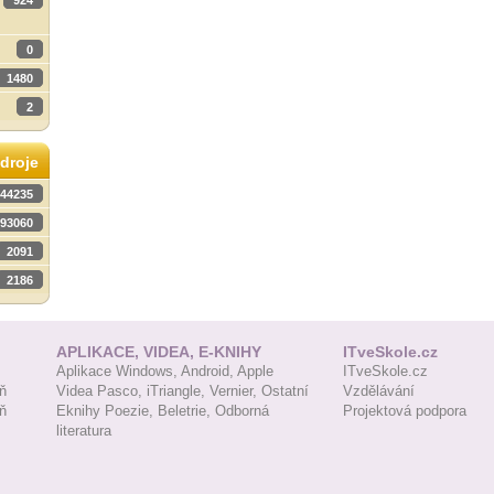
924
0
1480
2
droje
44235
93060
2091
2186
APLIKACE, VIDEA, E-KNIHY
ITveSkole.cz
Aplikace Windows,
Android,
Apple
ITveSkole.cz
ň
Videa Pasco,
iTriangle,
Vernier,
Ostatní
Vzdělávání
ň
Eknihy Poezie,
Beletrie,
Odborná
Projektová podpora
literatura