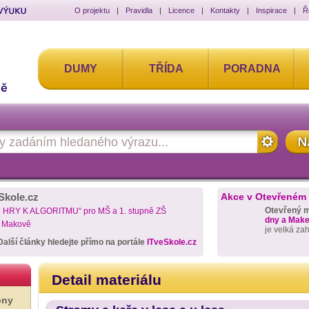
O projektu
|
Pravidla
|
Licence
|
Kontakty
|
Inspirace
|
Ř
DUMY
TŘÍDA
PORADNA
Skole.cz
Akce v Otevřeném
Otevřený 
D HRY K ALGORITMU“ pro MŠ a 1. stupně ZŠ
dny a Maker
a Makově
je velká za
Další články hledejte přímo na portále
ITveSkole.cz
Detail materiálu
ony