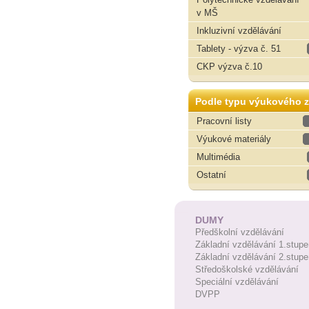
v MŠ
Inkluzivní vzdělávání
Tablety - výzva č. 51
CKP výzva č.10
Podle typu výukového z
Pracovní listy
Výukové materiály
Multimédia
Ostatní
DUMY
Předškolní vzdělávání
Základní vzdělávání 1.stupe
Základní vzdělávání 2.stupe
Středoškolské vzdělávání
Speciální vzdělávání
DVPP