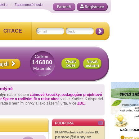
ekli o
|
Zapomenuté heslo
CITACE
Celkem
146880
Materiálů
 mlýně
mlýn
nabízí dětem
zájmové kroužky, pedagogům projektové
 Space a rodičům fit a relax akce
v obci Kačice. K dispozici
hrada s herními prvky a jako zázemí jurta. Více
ZDE
.
PODPORA
DUMY/Technická/Projekty EU
pomoc@dumy.cz