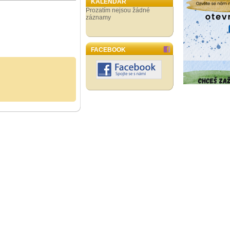
KALENDÁŘ
Prozatím nejsou žádné
záznamy
FACEBOOK