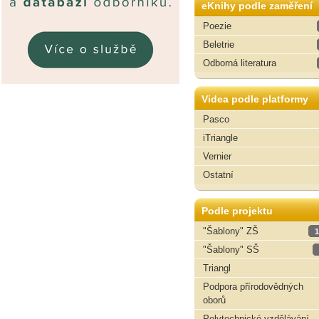
eKnihy podle zaměření
Poezie
Beletrie
Odborná literatura
Videa podle platformy
Pasco
iTriangle
Vernier
Ostatní
Podle projektu
"Šablony" ZŠ
1
"Šablony" SŠ
Triangl
Podpora přírodovědných
oborů
Polytechnické vzdělávání