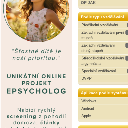
OP JAK
Podle typu vzdělávání
Předškolní vzdělávání
Základní vzdělávání první
stupeň
Základní vzdělávání
druhý stupeň
Středoškolské vzdělávání
a gymnázia
Speciální vzdělávání
DVPP
Aplikace podle systému
Windows
Android
Apple