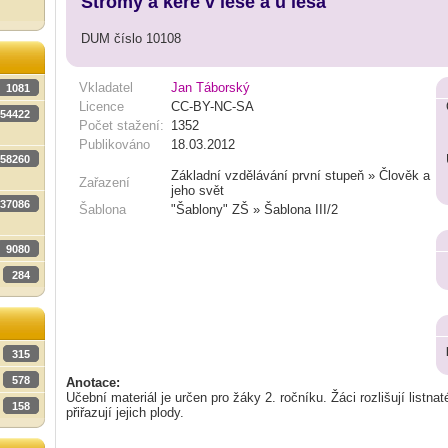
Stromy a keře v lese a u lesa
DUM číslo 10108
Vkladatel
Jan Táborský
1081
Licence
CC-BY-NC-SA
54422
Počet stažení:
1352
Publikováno
18.03.2012
58260
Základní vzdělávání první stupeň » Člověk a
Zařazení
jeho svět
37086
Šablona
"Šablony" ZŠ » Šablona III/2
9080
284
315
578
Anotace:
Učební materiál je určen pro žáky 2. ročníku. Žáci rozlišují listnat
158
přiřazují jejich plody.