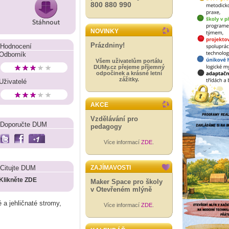
800 880 990
NOVINKY
Prázdniny!
Hodnocení
Odborník
Všem uživatelům portálu
DUMy.cz přejeme příjemný
odpočinek a krásné letní
zážitky.
Uživatelé
AKCE
Vzdělávání pro
Doporučte DUM
pedagogy
Více informací
ZDE
.
Citujte DUM
ZAJÍMAVOSTI
Klikněte ZDE
Maker Space pro školy
v Otevřeném mlýně
é a jehličnaté stromy,
Více informací
ZDE
.