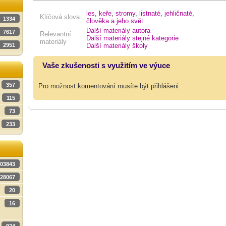
les
,
keře
,
stromy
,
listnaté
,
jehličnaté
,
Klíčová slova
1334
člověka a jeho svět
Další materiály autora
7617
Relevantní
Další materiály stejné kategorie
materiály
Další materiály školy
2951
Vaše zkušenosti s využitím ve výuce
357
Pro možnost komentování musíte být přihlášeni
115
73
233
03843
28067
20
16