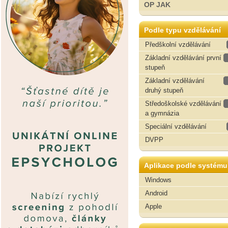
OP JAK
Podle typu vzdělávání
Předškolní vzdělávání
Základní vzdělávání první
stupeň
Základní vzdělávání
druhý stupeň
Středoškolské vzdělávání
a gymnázia
Speciální vzdělávání
DVPP
Aplikace podle systému
Windows
Android
Apple