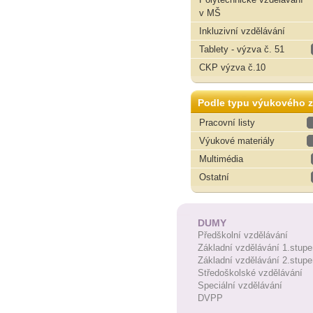
v MŠ
Inkluzivní vzdělávání
Tablety - výzva č. 51
CKP výzva č.10
Podle typu výukového z
Pracovní listy
Výukové materiály
Multimédia
Ostatní
DUMY
Předškolní vzdělávání
Základní vzdělávání 1.stupe
Základní vzdělávání 2.stupe
Středoškolské vzdělávání
Speciální vzdělávání
DVPP