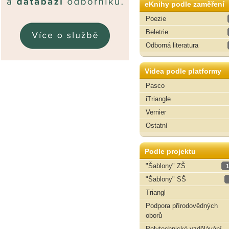
eKnihy podle zaměření
Poezie
Beletrie
Odborná literatura
Videa podle platformy
Pasco
iTriangle
Vernier
Ostatní
Podle projektu
"Šablony" ZŠ
1
"Šablony" SŠ
Triangl
Podpora přírodovědných
oborů
Polytechnické vzdělávání