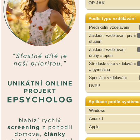
OP JAK
Podle typu vzdělávání
Předškolní vzdělávání
Základní vzdělávání první
stupeň
Základní vzdělávání
druhý stupeň
Středoškolské vzdělávání
a gymnázia
Speciální vzdělávání
DVPP
Aplikace podle systému
Windows
Android
Apple