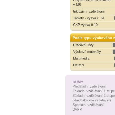
v MŠ
Inkluzivní vzdělávání
Tablety - výzva č. 51
CKP výzva č.10
Podle typu výukového z
Pracovní listy
Výukové materiály
Multimédia
Ostatní
DUMY
Předškolní vzdělávání
Základní vzdělávání 1.stupe
Základní vzdělávání 2.stupe
Středoškolské vzdělávání
Speciální vzdělávání
DVPP