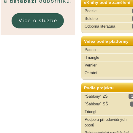
eKnihy podle zaměření
Poezie
Beletrie
Odborná literatura
Videa podle platformy
Pasco
iTriangle
Vernier
Ostatní
Podle projektu
"Šablony" ZŠ
1
"Šablony" SŠ
Triangl
Podpora přírodovědných
oborů
Polytechnické vzdělávání