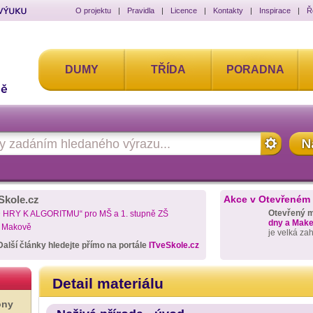
O projektu
|
Pravidla
|
Licence
|
Kontakty
|
Inspirace
|
Ř
DUMY
TŘÍDA
PORADNA
Skole.cz
Akce v Otevřeném
Otevřený 
D HRY K ALGORITMU“ pro MŠ a 1. stupně ZŠ
dny a Maker
a Makově
je velká za
Další články hledejte přímo na portále
ITveSkole.cz
Detail materiálu
ony