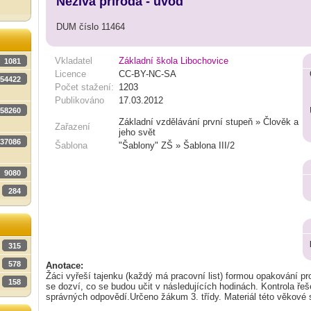
Neživá příroda - úvod
DUM číslo 11464
Vkladatel
Základní škola Libochovice
1081
Licence
CC-BY-NC-SA
54422
Počet stažení:
1203
Publikováno
17.03.2012
58260
Základní vzdělávání první stupeň » Člověk a
Zařazení
jeho svět
37086
Šablona
"Šablony" ZŠ » Šablona III/2
9080
284
315
578
Anotace:
Žáci vyřeší tajenku (každý má pracovní list) formou opakování pr
158
se dozví, co se budou učit v následujících hodinách. Kontrola ře
správných odpovědí.Určeno žákum 3. třídy. Materiál této věkové 