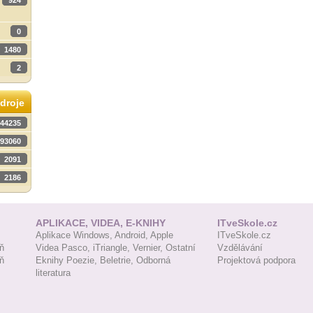
924
0
1480
2
droje
44235
93060
2091
2186
APLIKACE, VIDEA, E-KNIHY
ITveSkole.cz
Aplikace Windows,
Android,
Apple
ITveSkole.cz
ň
Videa Pasco,
iTriangle,
Vernier,
Ostatní
Vzdělávání
ň
Eknihy Poezie,
Beletrie,
Odborná
Projektová podpora
literatura