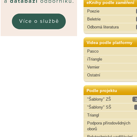
eKnihy podle zaměření
Poezie
Beletrie
Odborná literatura
Videa podle platformy
Pasco
iTriangle
Vernier
Ostatní
Podle projektu
"Šablony" ZŠ
1
"Šablony" SŠ
Triangl
Podpora přírodovědných
oborů
Polytechnické vzdělávání