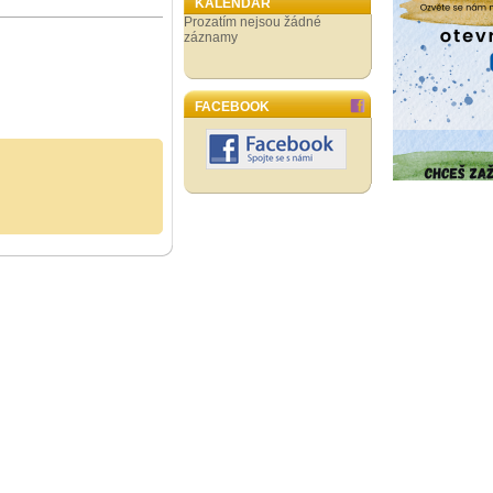
KALENDÁŘ
Prozatím nejsou žádné
záznamy
FACEBOOK