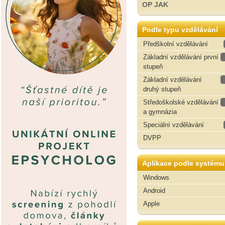
OP JAK
Podle typu vzdělávání
Předškolní vzdělávání
Základní vzdělávání první
stupeň
Základní vzdělávání
druhý stupeň
Středoškolské vzdělávání
a gymnázia
Speciální vzdělávání
DVPP
Aplikace podle systému
Windows
Android
Apple