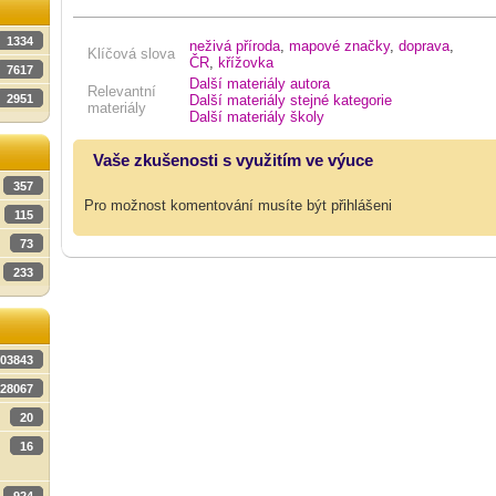
1334
neživá příroda
,
mapové značky
,
doprava
,
Klíčová slova
ČR
,
křížovka
7617
Další materiály autora
Relevantní
Další materiály stejné kategorie
2951
materiály
Další materiály školy
Vaše zkušenosti s využitím ve výuce
357
Pro možnost komentování musíte být přihlášeni
115
73
233
03843
28067
20
16