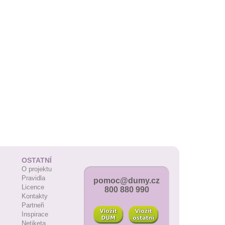
OSTATNÍ
O projektu
Pravidla
pomoc@dumy.cz
Licence
800 880 990
Kontakty
Partneři
Inspirace
Netiketa