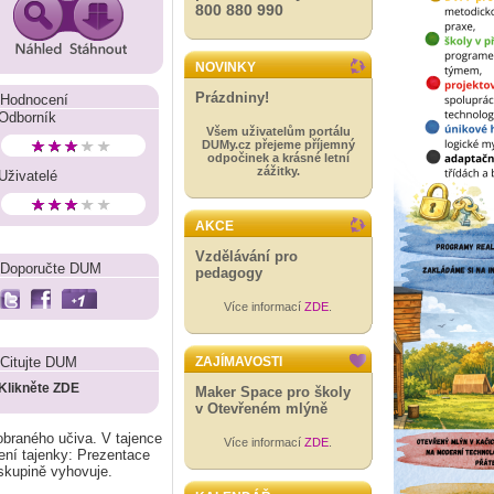
800 880 990
NOVINKY
Prázdniny!
Hodnocení
Odborník
Všem uživatelům portálu
DUMy.cz přejeme příjemný
odpočinek a krásné letní
zážitky.
Uživatelé
AKCE
Vzdělávání pro
Doporučte DUM
pedagogy
Více informací
ZDE
.
Citujte DUM
ZAJÍMAVOSTI
Klikněte ZDE
Maker Space pro školy
v Otevřeném mlýně
obraného učiva. V tajence
Více informací
ZDE
.
šení tajenky: Prezentace
skupině vyhovuje.