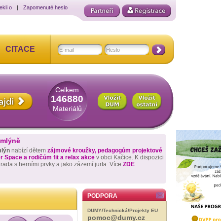
ekli o
|
Zapomenuté heslo
CITACE
Celkem
146880
Materiálů
 mlýně
mlýn
nabízí dětem
zájmové kroužky, pedagogům projektové
 Space a rodičům fit a relax akce
v obci Kačice. K dispozici
hrada s herními prvky a jako zázemí jurta. Více
ZDE
.
PODPORA
DUMY/Technická/Projekty EU
pomoc@dumy.cz