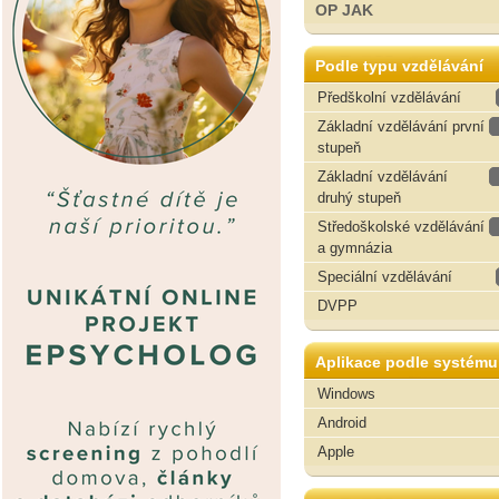
OP JAK
Podle typu vzdělávání
Předškolní vzdělávání
Základní vzdělávání první
stupeň
Základní vzdělávání
druhý stupeň
Středoškolské vzdělávání
a gymnázia
Speciální vzdělávání
DVPP
Aplikace podle systému
Windows
Android
Apple