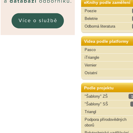
eKnihy podle zaměření
Poezie
Beletrie
Odborná literatura
Videa podle platformy
Pasco
iTriangle
Vernier
Ostatní
Podle projektu
"Šablony" ZŠ
1
"Šablony" SŠ
Triangl
Podpora přírodovědných
oborů
Polytechnické vzdělávání