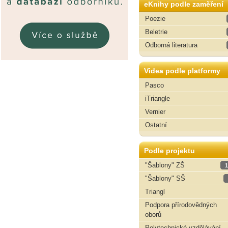
eKnihy podle zaměření
Poezie
Beletrie
Odborná literatura
Videa podle platformy
Pasco
iTriangle
Vernier
Ostatní
Podle projektu
"Šablony" ZŠ
1
"Šablony" SŠ
Triangl
Podpora přírodovědných
oborů
Polytechnické vzdělávání