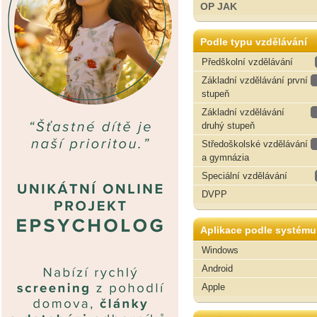
OP JAK
Podle typu vzdělávání
Předškolní vzdělávání
Základní vzdělávání první
stupeň
Základní vzdělávání
druhý stupeň
Středoškolské vzdělávání
a gymnázia
Speciální vzdělávání
DVPP
Aplikace podle systému
Windows
Android
Apple