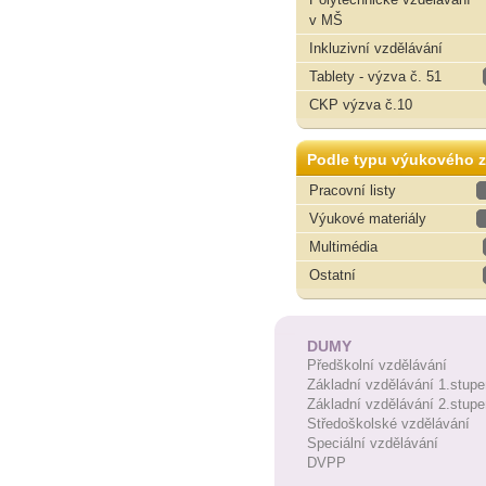
v MŠ
Inkluzivní vzdělávání
Tablety - výzva č. 51
CKP výzva č.10
Podle typu výukového z
Pracovní listy
Výukové materiály
Multimédia
Ostatní
DUMY
Předškolní vzdělávání
Základní vzdělávání 1.stupe
Základní vzdělávání 2.stupe
Středoškolské vzdělávání
Speciální vzdělávání
DVPP