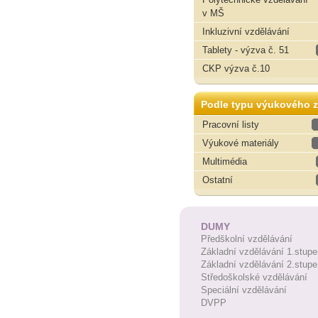
v MŠ
Inkluzivní vzdělávání
Tablety - výzva č. 51
CKP výzva č.10
Podle typu výukového z
Pracovní listy
Výukové materiály
Multimédia
Ostatní
DUMY
Předškolní vzdělávání
Základní vzdělávání 1.stupe
Základní vzdělávání 2.stupe
Středoškolské vzdělávání
Speciální vzdělávání
DVPP