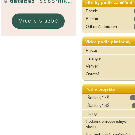
eKnihy podle zaměření
Poezie
Beletrie
Odborná literatura
Videa podle platformy
Pasco
iTriangle
Vernier
Ostatní
Podle projektu
"Šablony" ZŠ
1
"Šablony" SŠ
Triangl
Podpora přírodovědných
oborů
Polytechnické vzdělávání