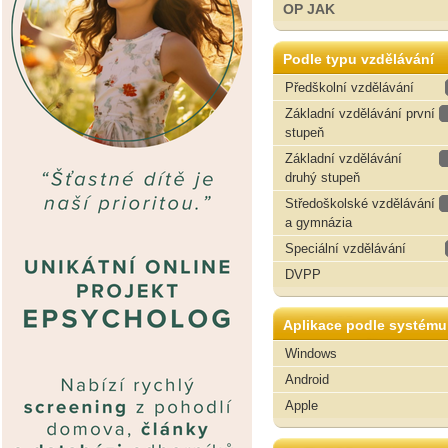
OP JAK
Podle typu vzdělávání
Předškolní vzdělávání
Základní vzdělávání první
stupeň
Základní vzdělávání
druhý stupeň
Středoškolské vzdělávání
a gymnázia
Speciální vzdělávání
DVPP
Aplikace podle systému
Windows
Android
Apple