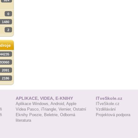
924
0
1480
2
droje
44235
93060
2091
2186
APLIKACE, VIDEA, E-KNIHY
ITveSkole.cz
Aplikace Windows,
Android,
Apple
ITveSkole.cz
ň
Videa Pasco,
iTriangle,
Vernier,
Ostatní
Vzdělávání
ň
Eknihy Poezie,
Beletrie,
Odborná
Projektová podpora
literatura