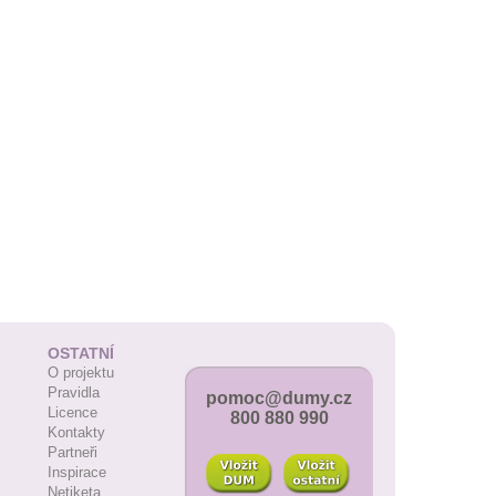
OSTATNÍ
O projektu
Pravidla
pomoc@dumy.cz
Licence
800 880 990
Kontakty
Partneři
Inspirace
Netiketa