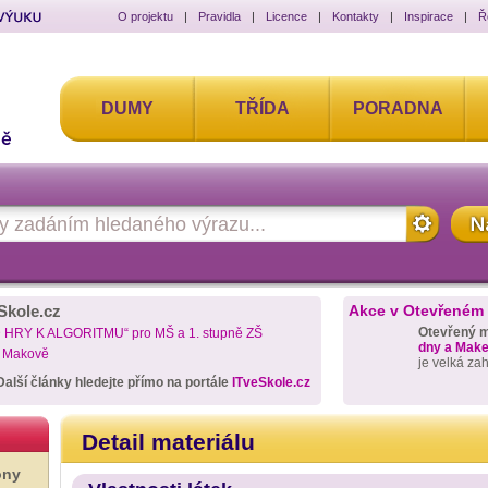
O projektu
|
Pravidla
|
Licence
|
Kontakty
|
Inspirace
|
Ř
DUMY
TŘÍDA
PORADNA
Skole.cz
Akce v Otevřeném
Otevřený 
D HRY K ALGORITMU“ pro MŠ a 1. stupně ZŠ
dny a Maker
a Makově
je velká za
Další články hledejte přímo na portále
ITveSkole.cz
Detail materiálu
ony