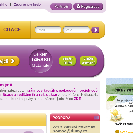
ekli o
|
Zapomenuté heslo
CITACE
Celkem
146880
Materiálů
 mlýně
mlýn
nabízí dětem
zájmové kroužky, pedagogům projektové
 Space a rodičům fit a relax akce
v obci Kačice. K dispozici
hrada s herními prvky a jako zázemí jurta. Více
ZDE
.
PODPORA
DUMY/Technická/Projekty EU
pomoc@dumy.cz