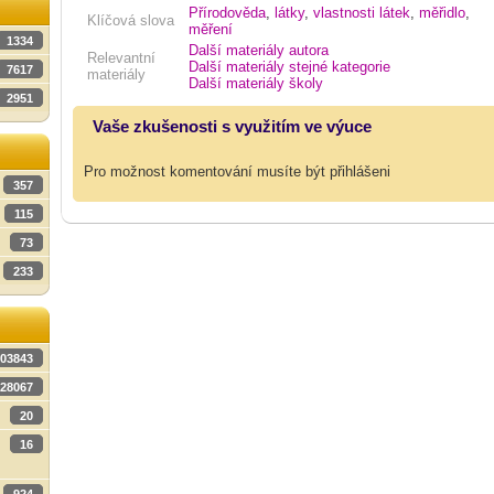
Přírodověda
,
látky
,
vlastnosti látek
,
měřidlo
,
Klíčová slova
měření
1334
Další materiály autora
Relevantní
Další materiály stejné kategorie
7617
materiály
Další materiály školy
2951
Vaše zkušenosti s využitím ve výuce
Pro možnost komentování musíte být přihlášeni
357
115
73
233
03843
28067
20
16