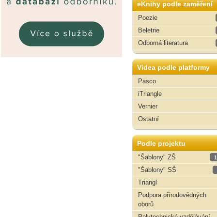
eKnihy podle zaměření
Poezie
Beletrie
Odborná literatura
Videa podle platformy
Pasco
iTriangle
Vernier
Ostatní
Podle projektu
"Šablony" ZŠ
1
"Šablony" SŠ
Triangl
Podpora přírodovědných
oborů
Polytechnické vzdělávání