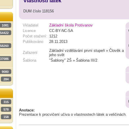
Vlastnosti látek
DUM číslo 118156
Vkladatel
Základní škola Protivanov
1081
Licence
CC-BY-NC-SA
54422
Počet stažení:
1212
Publikováno
28.11.2013
58260
Základní vzdělávání první stupeň » Člověk a
Zařazení
jeho svět
37086
Šablona
"Šablony" ZŠ » Šablona III/2
9080
284
315
578
Anotace:
Prezentace k procvičení učiva o vlastnostech látek a veličinách.
158