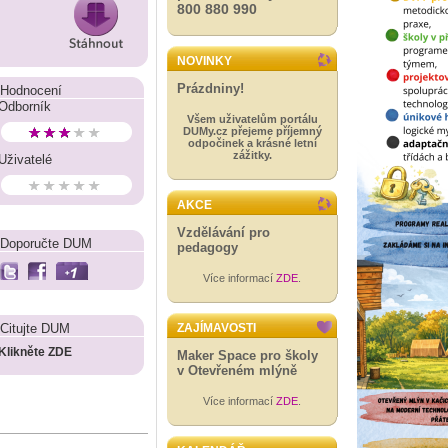
800 880 990
NOVINKY
Prázdniny!
Hodnocení
Odborník
Všem uživatelům portálu
DUMy.cz přejeme příjemný
odpočinek a krásné letní
zážitky.
Uživatelé
AKCE
Vzdělávání pro
Doporučte DUM
pedagogy
Více informací
ZDE
.
Citujte DUM
ZAJÍMAVOSTI
Klikněte ZDE
Maker Space pro školy
v Otevřeném mlýně
Více informací
ZDE
.