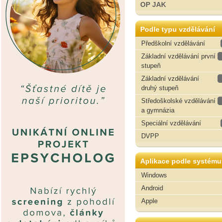
OP JAK
Podle typu vzdělávání
Předškolní vzdělávání
Základní vzdělávání první
stupeň
Základní vzdělávání
druhý stupeň
Středoškolské vzdělávání
a gymnázia
Speciální vzdělávání
DVPP
Aplikace podle systému
Windows
Android
Apple