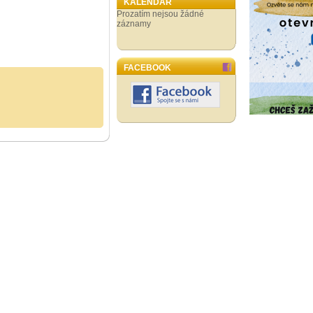
KALENDÁŘ
Prozatím nejsou žádné
záznamy
FACEBOOK