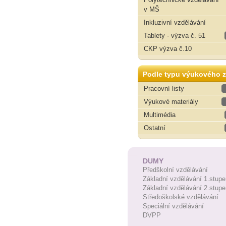
v MŠ
Inkluzivní vzdělávání
Tablety - výzva č. 51
CKP výzva č.10
Podle typu výukového z
Pracovní listy
Výukové materiály
Multimédia
Ostatní
DUMY
Předškolní vzdělávání
Základní vzdělávání 1.stupe
Základní vzdělávání 2.stupe
Středoškolské vzdělávání
Speciální vzdělávání
DVPP