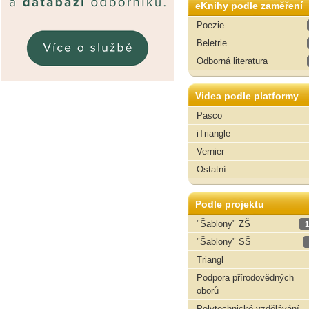
eKnihy podle zaměření
Poezie
Beletrie
Odborná literatura
Videa podle platformy
Pasco
iTriangle
Vernier
Ostatní
Podle projektu
"Šablony" ZŠ
1
"Šablony" SŠ
Triangl
Podpora přírodovědných
oborů
Polytechnické vzdělávání