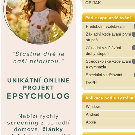
OP JAK
Podle typu vzdělávání
Předškolní vzdělávání
Základní vzdělávání první
stupeň
Základní vzdělávání
druhý stupeň
Středoškolské vzdělávání
a gymnázia
Speciální vzdělávání
DVPP
Aplikace podle systému
Windows
Android
Apple