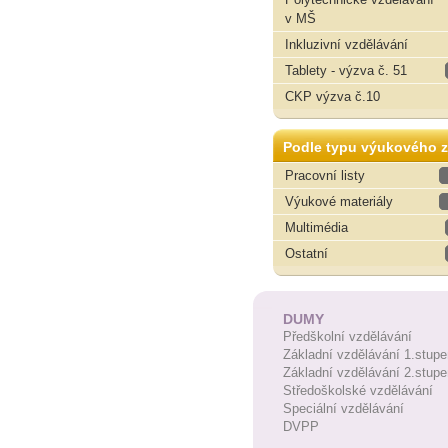
v MŠ
Inkluzivní vzdělávání
Tablety - výzva č. 51
CKP výzva č.10
Podle typu výukového z
Pracovní listy
Výukové materiály
Multimédia
Ostatní
DUMY
Předškolní vzdělávání
Základní vzdělávání 1.stupe
Základní vzdělávání 2.stupe
Středoškolské vzdělávání
Speciální vzdělávání
DVPP