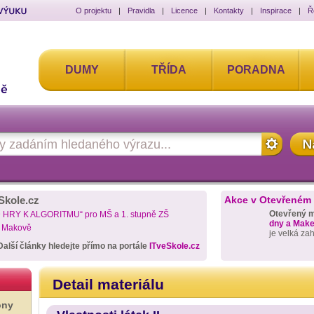
O projektu
|
Pravidla
|
Licence
|
Kontakty
|
Inspirace
|
Ř
DUMY
TŘÍDA
PORADNA
Skole.cz
Akce v Otevřeném
Otevřený 
D HRY K ALGORITMU“ pro MŠ a 1. stupně ZŠ
dny a Maker
a Makově
je velká za
Další články hledejte přímo na portále
ITveSkole.cz
Detail materiálu
ony