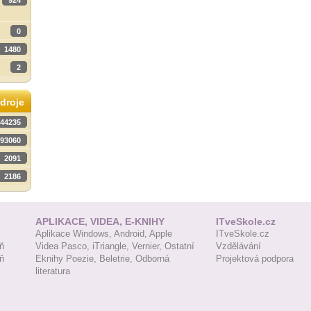
924
0
1480
2
droje
44235
93060
2091
2186
APLIKACE, VIDEA, E-KNIHY
ITveSkole.cz
Aplikace Windows,
Android,
Apple
ITveSkole.cz
ň
Videa Pasco,
iTriangle,
Vernier,
Ostatní
Vzdělávání
ň
Eknihy Poezie,
Beletrie,
Odborná
Projektová podpora
literatura