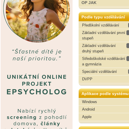
OP JAK
Podle typu vzdělávání
Předškolní vzdělávání
Základní vzdělávání první
stupeň
Základní vzdělávání
druhý stupeň
Středoškolské vzdělávání
a gymnázia
Speciální vzdělávání
DVPP
Aplikace podle systému
Windows
Android
Apple