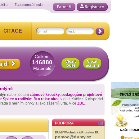
ekli o
|
Zapomenuté heslo
CITACE
Celkem
146880
Materiálů
 mlýně
mlýn
nabízí dětem
zájmové kroužky, pedagogům projektové
 Space a rodičům fit a relax akce
v obci Kačice. K dispozici
hrada s herními prvky a jako zázemí jurta. Více
ZDE
.
PODPORA
DUMY/Technická/Projekty EU
pomoc@dumy.cz