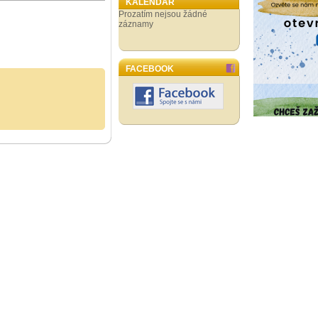
KALENDÁŘ
Prozatím nejsou žádné
záznamy
FACEBOOK