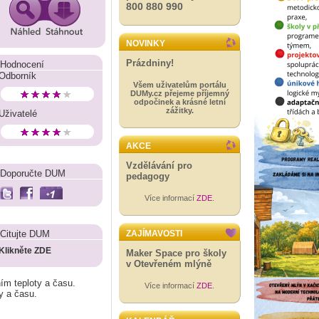
800 880 990
NOVINKY
Prázdniny!
Hodnocení
Odborník
Všem uživatelům portálu
DUMy.cz přejeme příjemný
odpočinek a krásné letní
zážitky.
Uživatelé
AKCE
Vzdělávání pro
Doporučte DUM
pedagogy
Více informací
ZDE
.
Citujte DUM
ZAJÍMAVOSTI
Klikněte ZDE
Maker Space pro školy
v Otevřeném mlýně
ím teploty a času.
Více informací
ZDE
.
y a času.