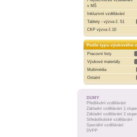
v MŠ
Inkluzivní vzdělávání
Tablety - výzva č. 51
CKP výzva č.10
Podle typu výukového z
Pracovní listy
Výukové materiály
Multimédia
Ostatní
DUMY
Předškolní vzdělávání
Základní vzdělávání 1.stupe
Základní vzdělávání 2.stupe
Středoškolské vzdělávání
Speciální vzdělávání
DVPP