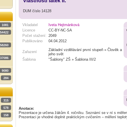
Vlastnosti látek II.
DUM číslo 14128
Vkladatel
Iveta Hejtmánková
1081
Licence
CC-BY-NC-SA
54422
Počet stažení:
2049
Publikováno
04.04.2012
58260
Základní vzdělávání první stupeň » Člověk a
Zařazení
jeho svět
37086
Šablona
"Šablony" ZŠ » Šablona III/2
9080
284
315
578
Anotace:
Prezentace je určena žákům 4. ročníku. Seznámí se v ní s měřen
158
Prezentaci je vhodné doplnit praktickým cvičením – měření teplot