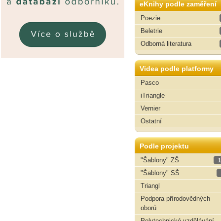
eKnihy podle zaměření
Poezie
Beletrie
Odborná literatura
Videa podle platformy
Pasco
iTriangle
Vernier
Ostatní
Podle projektu
"Šablony" ZŠ
1
"Šablony" SŠ
Triangl
Podpora přírodovědných
oborů
Polytechnické vzdělávání