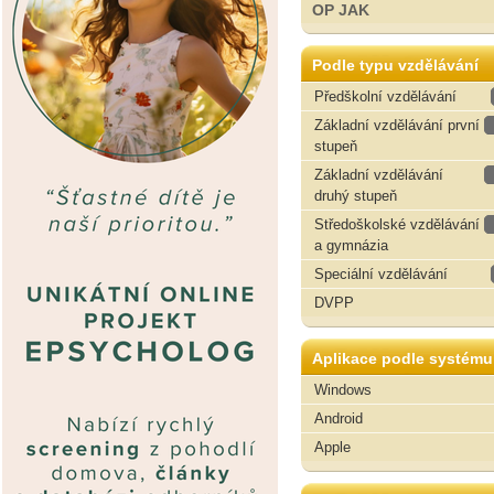
OP JAK
Podle typu vzdělávání
Předškolní vzdělávání
Základní vzdělávání první
stupeň
Základní vzdělávání
druhý stupeň
Středoškolské vzdělávání
a gymnázia
Speciální vzdělávání
DVPP
Aplikace podle systému
Windows
Android
Apple