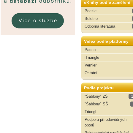
eKnihy podle zaměření
Poezie
Beletrie
Odborná literatura
Videa podle platformy
Pasco
iTriangle
Vernier
Ostatní
Podle projektu
"Šablony" ZŠ
1
"Šablony" SŠ
Triangl
Podpora přírodovědných
oborů
Polytechnické vzdělávání