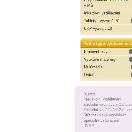
v MŠ
Inkluzivní vzdělávání
Tablety - výzva č. 51
CKP výzva č.10
Podle typu výukového z
Pracovní listy
Výukové materiály
Multimédia
Ostatní
DUMY
Předškolní vzdělávání
Základní vzdělávání 1.stupe
Základní vzdělávání 2.stupe
Středoškolské vzdělávání
Speciální vzdělávání
DVPP