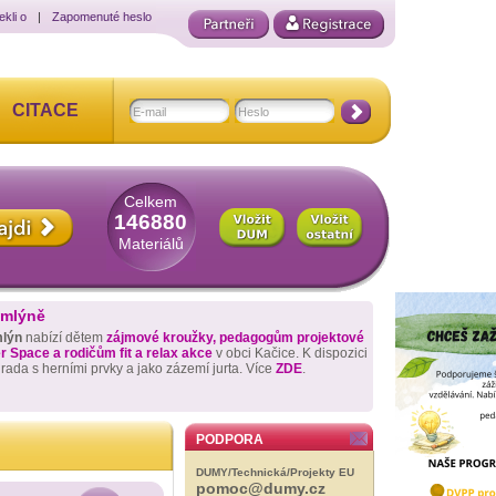
ekli o
|
Zapomenuté heslo
CITACE
Celkem
146880
Materiálů
 mlýně
mlýn
nabízí dětem
zájmové kroužky, pedagogům projektové
 Space a rodičům fit a relax akce
v obci Kačice. K dispozici
hrada s herními prvky a jako zázemí jurta. Více
ZDE
.
PODPORA
DUMY/Technická/Projekty EU
pomoc@dumy.cz