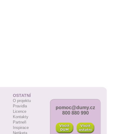
OSTATNÍ
O projektu
Pravidla
pomoc@dumy.cz
Licence
800 880 990
Kontakty
Partneři
Inspirace
Netiketa