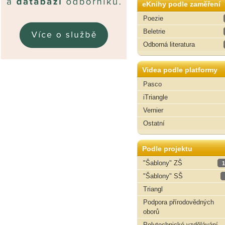
eKnihy podle zaměření
Poezie
Beletrie
Odborná literatura
Videa podle platformy
Pasco
iTriangle
Vernier
Ostatní
Podle projektu
"Šablony" ZŠ
1
"Šablony" SŠ
Triangl
Podpora přírodovědných
oborů
Polytechnické vzdělávání