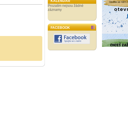
KALENDÁŘ
Prozatím nejsou žádné
záznamy
FACEBOOK