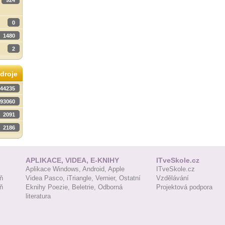
924
0
1480
2
droje
44235
93060
2091
2186
APLIKACE, VIDEA, E-KNIHY
ITveSkole.cz
Aplikace Windows,
Android,
Apple
ITveSkole.cz
ň
Videa Pasco,
iTriangle,
Vernier,
Ostatní
Vzdělávání
ň
Eknihy Poezie,
Beletrie,
Odborná
Projektová podpora
literatura