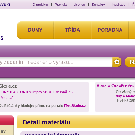
O projektu
|
Pravidla
|
Licence
|
Kontakty
|
Inspirace
|
Ř
DUMY
TŘÍDA
PORADNA
Skole.cz
Akce v Otevřeném
Otevřený 
D HRY K ALGORITMU“ pro MŠ a 1. stupně ZŠ
dny a Maker
a Makově
je velká za
Další články hledejte přímo na portále
ITveSkole.cz
Detail materiálu
ony