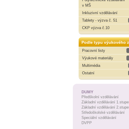
v MŠ
Inkluzivní vzdělávání
Tablety - výzva č. 51
CKP výzva č.10
Podle typu výukového z
Pracovní listy
Výukové materiály
Multimédia
Ostatní
DUMY
Předškolní vzdělávání
Základní vzdělávání 1.stupe
Základní vzdělávání 2.stupe
Středoškolské vzdělávání
Speciální vzdělávání
DVPP