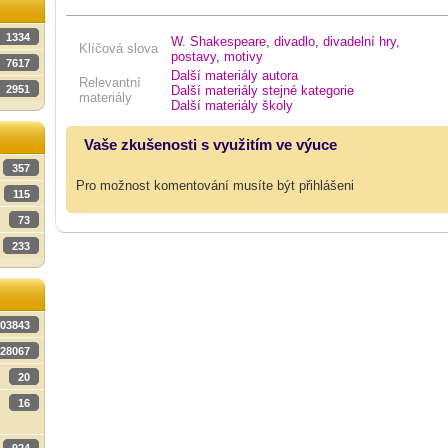
1334
W. Shakespeare
,
divadlo
,
divadelní hry
,
Klíčová slova
postavy
,
motivy
7617
Další materiály autora
Relevantní
Další materiály stejné kategorie
2951
materiály
Další materiály školy
Vaše zkušenosti s využitím ve výuce
357
Pro možnost komentování musíte být přihlášeni
115
73
233
03843
28067
20
16