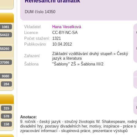
Renesanční dramatik
DUM číslo 14350
Vkladatel
Hana Veselková
1081
Licence
CC-BY-NC-SA
54422
Počet stažení:
1321
Publikováno
10.04.2012
58260
Základní vzdělávání druhý stupeň » Český
Zařazení
jazyk a literatura
37086
Šablona
"Šablony" ZŠ » Šablona III/2
9080
284
315
578
Anotace:
9. ročník - český jazyk - stručný životopis W. Shakespeare, rodn
158
divadelní hry, postavy divadelních her, motivy, inspirace - práce 
zpracování informací - skupinová práce, prezentace výstupů