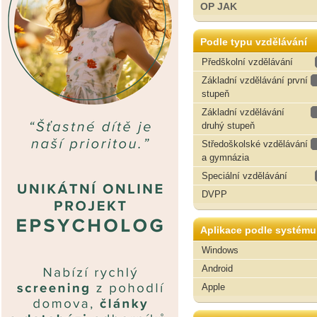
OP JAK
Podle typu vzdělávání
Předškolní vzdělávání
Základní vzdělávání první
stupeň
Základní vzdělávání
druhý stupeň
Středoškolské vzdělávání
a gymnázia
Speciální vzdělávání
DVPP
Aplikace podle systému
Windows
Android
Apple