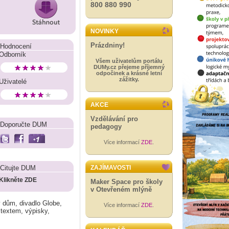
800 880 990
NOVINKY
Prázdniny!
Hodnocení
Odborník
Všem uživatelům portálu
DUMy.cz přejeme příjemný
odpočinek a krásné letní
zážitky.
Uživatelé
AKCE
Vzdělávání pro
Doporučte DUM
pedagogy
Více informací
ZDE
.
Citujte DUM
ZAJÍMAVOSTI
Klikněte ZDE
Maker Space pro školy
v Otevřeném mlýně
ý dům, divadlo Globe,
Více informací
ZDE
.
s textem, výpisky,