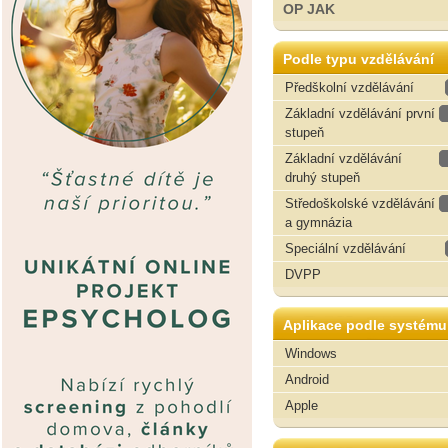
OP JAK
Podle typu vzdělávání
Předškolní vzdělávání
Základní vzdělávání první
stupeň
Základní vzdělávání
druhý stupeň
Středoškolské vzdělávání
a gymnázia
Speciální vzdělávání
DVPP
Aplikace podle systému
Windows
Android
Apple