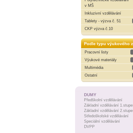
v MŠ
Inkluzivní vzdělávání
Tablety - výzva č. 51
CKP výzva č.10
Podle typu výukového z
Pracovní listy
Výukové materiály
Multimédia
Ostatní
DUMY
Předškolní vzdělávání
Základní vzdělávání 1.stupe
Základní vzdělávání 2.stupe
Středoškolské vzdělávání
Speciální vzdělávání
DVPP