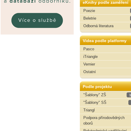
eKnihy podle zaměření
Poezie
Beletrie
Odborná literatura
Videa podle platformy
Pasco
iTriangle
Vernier
Ostatní
Podle projektu
"Šablony" ZŠ
1
"Šablony" SŠ
Triangl
Podpora přírodovědných
oborů
Polytechnické vzdělávání