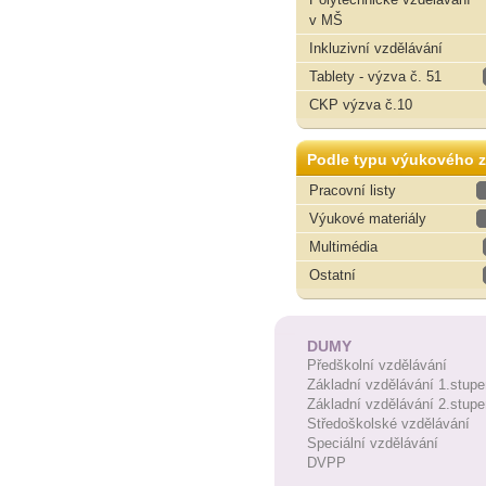
v MŠ
Inkluzivní vzdělávání
Tablety - výzva č. 51
CKP výzva č.10
Podle typu výukového z
Pracovní listy
Výukové materiály
Multimédia
Ostatní
DUMY
Předškolní vzdělávání
Základní vzdělávání 1.stupe
Základní vzdělávání 2.stupe
Středoškolské vzdělávání
Speciální vzdělávání
DVPP