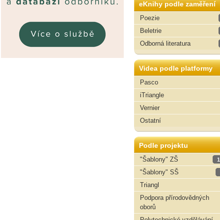
eKnihy podle zaměření
Poezie
Beletrie
Odborná literatura
Videa podle platformy
Pasco
iTriangle
Vernier
Ostatní
Podle projektu
"Šablony" ZŠ
1
"Šablony" SŠ
Triangl
Podpora přírodovědných
oborů
Polytechnické vzdělávání