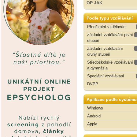
OP JAK
Podle typu vzdělávání
Předškolní vzdělávání
Základní vzdělávání první
stupeň
Základní vzdělávání
druhý stupeň
Středoškolské vzdělávání
a gymnázia
Speciální vzdělávání
DVPP
Aplikace podle systému
Windows
Android
Apple