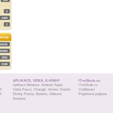
924
0
1480
2
droje
44235
93060
2091
2186
APLIKACE, VIDEA, E-KNIHY
ITveSkole.cz
Aplikace Windows,
Android,
Apple
ITveSkole.cz
ň
Videa Pasco,
iTriangle,
Vernier,
Ostatní
Vzdělávání
ň
Eknihy Poezie,
Beletrie,
Odborná
Projektová podpora
literatura