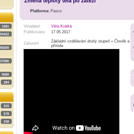
Změna teploty těla po zátěži
Platforma:
Pasco
Vkladatel
Věra Krátká
1081
Publikováno
17.05.2017
54422
Základní vzdělávání druhý stupeň » Člověk a
Zařazení
příroda
58260
37086
9080
284
315
578
158