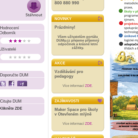
800 880 990
NOVINKY
Prázdniny!
Hodnocení
Odborník
Všem uživatelům portálu
DUMy.cz přejeme příjemný
odpočinek a krásné letní
zážitky.
Uživatelé
AKCE
Vzdělávání pro
Doporučte DUM
pedagogy
Více informací
ZDE
.
Citujte DUM
ZAJÍMAVOSTI
Klikněte ZDE
Maker Space pro školy
v Otevřeném mlýně
Více informací
ZDE
.