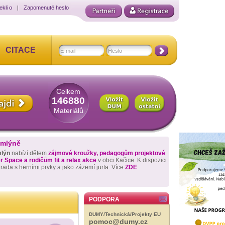
ekli o
|
Zapomenuté heslo
CITACE
Celkem
146880
Materiálů
 mlýně
mlýn
nabízí dětem
zájmové kroužky, pedagogům projektové
 Space a rodičům fit a relax akce
v obci Kačice. K dispozici
hrada s herními prvky a jako zázemí jurta. Více
ZDE
.
PODPORA
DUMY/Technická/Projekty EU
pomoc@dumy.cz