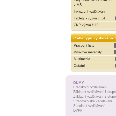
v MŠ
Inkluzivní vzdělávání
Tablety - výzva č. 51
CKP výzva č.10
Podle typu výukového z
Pracovní listy
Výukové materiály
Multimédia
Ostatní
DUMY
Předškolní vzdělávání
Základní vzdělávání 1.stupe
Základní vzdělávání 2.stupe
Středoškolské vzdělávání
Speciální vzdělávání
DVPP