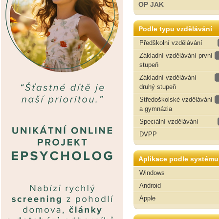
OP JAK
Podle typu vzdělávání
Předškolní vzdělávání
Základní vzdělávání první
stupeň
Základní vzdělávání
druhý stupeň
Středoškolské vzdělávání
a gymnázia
Speciální vzdělávání
DVPP
Aplikace podle systému
Windows
Android
Apple