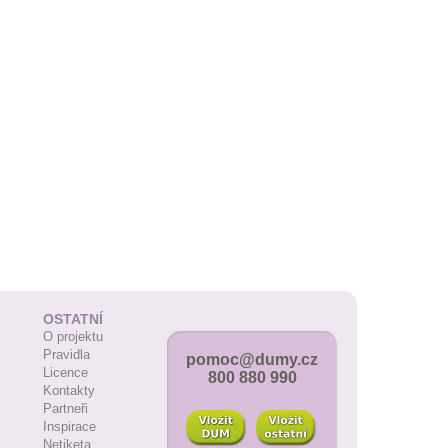
OSTATNÍ
O projektu
Pravidla
pomoc@dumy.cz
Licence
800 880 990
Kontakty
Partneři
Inspirace
Netiketa