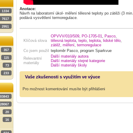
Anotace:
1334
Návrh na laboratorní úkol- měření tělesné teploty po zátěži (3 mi
podává vysvětlení termoregulace.
7617
2951
OPVVV/010/509
,
PO-1705-01
,
Pasco
,
Klíčová slova
tělesná teplota
,
teplo
,
teplota
,
lidské tělo
,
zátěž
,
měření
,
termoregulace
357
Co jsem použil
teploměr Pasco, program Sparkvue
Další materiály autora
115
Relevantní
Další materiály stejné kategorie
materiály
Další materiály školy
73
233
Vaše zkušenosti s využitím ve výuce
Pro možnost komentování musíte být přihlášeni
03843
28067
20
16