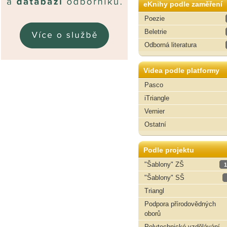
eKnihy podle zaměření
Poezie
Beletrie
Odborná literatura
Videa podle platformy
Pasco
iTriangle
Vernier
Ostatní
Podle projektu
"Šablony" ZŠ
1
"Šablony" SŠ
Triangl
Podpora přírodovědných
oborů
Polytechnické vzdělávání