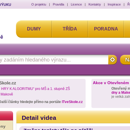
O projektu
|
Pravidla
|
Licence
|
Kontakty
|
Inspirace
|
Ř
DUMY
TŘÍDA
PORADNA
Skole.cz
Akce v Otevřeném
Otevřený 
D HRY K ALGORITMU“ pro MŠ a 1. stupně ZŠ
dny a Maker
a Makově
je velká za
Další články hledejte přímo na portále
ITveSkole.cz
Detail videa
ony