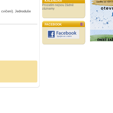
KALENDÁŘ
Prozatím nejsou žádné
záznamy
n. cvičení). Jednoduše
FACEBOOK