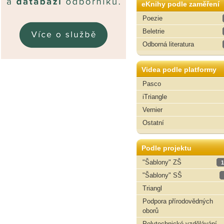
eKnihy podle zaměření
Poezie
Beletrie
Odborná literatura
Videa podle platformy
Pasco
iTriangle
Vernier
Ostatní
Podle projektu
"Šablony" ZŠ
1
"Šablony" SŠ
Triangl
Podpora přírodovědných
oborů
Polytechnické vzdělávání