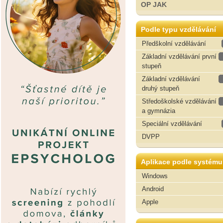
OP JAK
Podle typu vzdělávání
Předškolní vzdělávání
Základní vzdělávání první
stupeň
Základní vzdělávání
druhý stupeň
Středoškolské vzdělávání
a gymnázia
Speciální vzdělávání
DVPP
Aplikace podle systému
Windows
Android
Apple