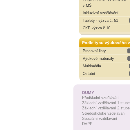
v MŠ
Inkluzivní vzdělávání
Tablety - výzva č. 51
CKP výzva č.10
Podle typu výukového z
Pracovní listy
Výukové materiály
Multimédia
Ostatní
DUMY
Předškolní vzdělávání
Základní vzdělávání 1.stupe
Základní vzdělávání 2.stupe
Středoškolské vzdělávání
Speciální vzdělávání
DVPP