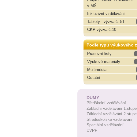
v MŠ
Inkluzivní vzdělávání
Tablety - výzva č. 51
CKP výzva č.10
Podle typu výukového z
Pracovní listy
Výukové materiály
Multimédia
Ostatní
DUMY
Předškolní vzdělávání
Základní vzdělávání 1.stupe
Základní vzdělávání 2.stupe
Středoškolské vzdělávání
Speciální vzdělávání
DVPP