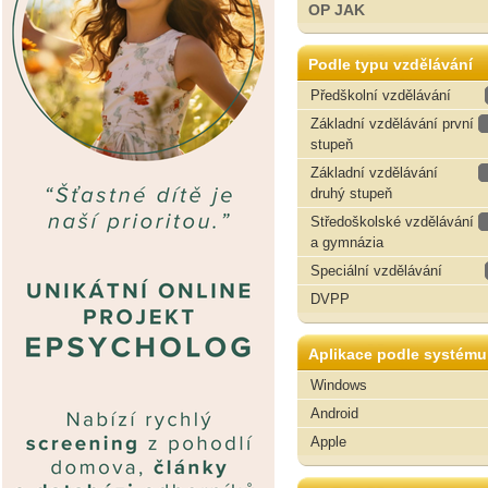
OP JAK
Podle typu vzdělávání
Předškolní vzdělávání
Základní vzdělávání první
stupeň
Základní vzdělávání
druhý stupeň
Středoškolské vzdělávání
a gymnázia
Speciální vzdělávání
DVPP
Aplikace podle systému
Windows
Android
Apple