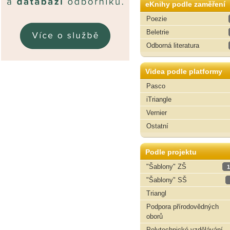
eKnihy podle zaměření
Poezie
Beletrie
Odborná literatura
Videa podle platformy
Pasco
iTriangle
Vernier
Ostatní
Podle projektu
"Šablony" ZŠ
1
"Šablony" SŠ
Triangl
Podpora přírodovědných
oborů
Polytechnické vzdělávání