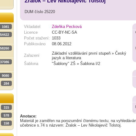
Žralok – Lev Nikolajevič Tolstoj
DUM číslo 25220
Vkladatel
Zdeňka Pecková
1081
Licence
CC-BY-NC-SA
54422
Počet stažení:
1033
Publikováno
08.06.2012
58260
Základní vzdělávání první stupeň » Český
Zařazení
jazyk a literatura
37086
Šablona
"Šablony" ZŠ » Šablona I/2
9080
284
315
578
Anotace:
Materiál je zaměřen na porozumění čtenému textu, na vyhledáván
158
učebnice s.74 s názvem: Žralok – Lev Nikolajevič Tolstoj.