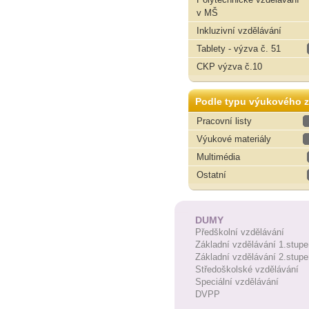
v MŠ
Inkluzivní vzdělávání
Tablety - výzva č. 51
CKP výzva č.10
Podle typu výukového z
Pracovní listy
Výukové materiály
Multimédia
Ostatní
DUMY
Předškolní vzdělávání
Základní vzdělávání 1.stupe
Základní vzdělávání 2.stupe
Středoškolské vzdělávání
Speciální vzdělávání
DVPP