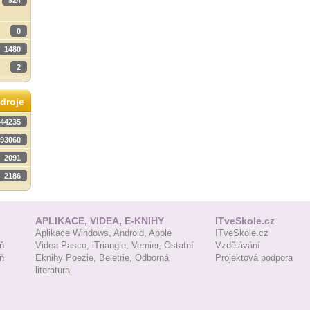
924
0
1480
2
droje
44235
93060
2091
2186
APLIKACE, VIDEA, E-KNIHY
ITveSkole.cz
Aplikace Windows,
Android,
Apple
ITveSkole.cz
ň
Videa Pasco,
iTriangle,
Vernier,
Ostatní
Vzdělávání
ň
Eknihy Poezie,
Beletrie,
Odborná
Projektová podpora
literatura