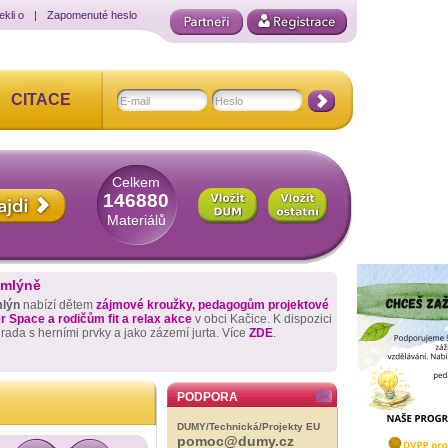
ekli o
|
Zapomenuté heslo
CITACE
Celkem
146880
Materiálů
 mlýně
mlýn
nabízí dětem
zájmové kroužky, pedagogům projektové
 Space a rodičům fit a relax akce
v obci Kačice. K dispozici
hrada s herními prvky a jako zázemí jurta. Více
ZDE
.
PODPORA
DUMY/Technická/Projekty EU
pomoc@dumy.cz