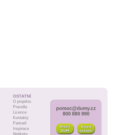
OSTATNÍ
O projektu
Pravidla
pomoc@dumy.cz
Licence
800 880 990
Kontakty
Partneři
Inspirace
Netiketa