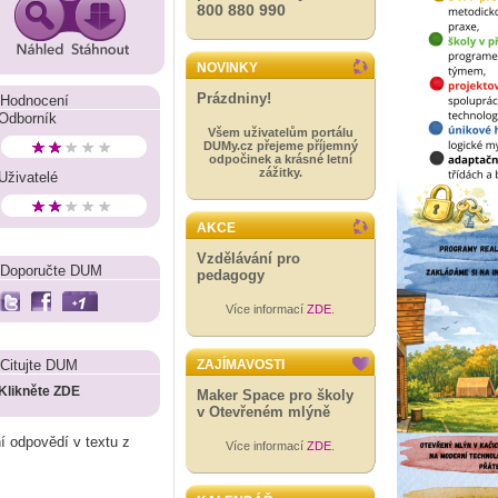
800 880 990
NOVINKY
Prázdniny!
Hodnocení
Odborník
Všem uživatelům portálu
DUMy.cz přejeme příjemný
odpočinek a krásné letní
zážitky.
Uživatelé
AKCE
Vzdělávání pro
Doporučte DUM
pedagogy
Více informací
ZDE
.
Citujte DUM
ZAJÍMAVOSTI
Klikněte ZDE
Maker Space pro školy
v Otevřeném mlýně
í odpovědí v textu z
Více informací
ZDE
.