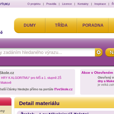
O projektu
|
Pravidla
|
Licence
|
Kontakty
|
Inspirace
|
Ř
DUMY
TŘÍDA
PORADNA
Skole.cz
Akce v Otevřeném
Otevřený 
D HRY K ALGORITMU“ pro MŠ a 1. stupně ZŠ
dny a Maker
a Makově
je velká za
Další články hledejte přímo na portále
ITveSkole.cz
Detail materiálu
ony