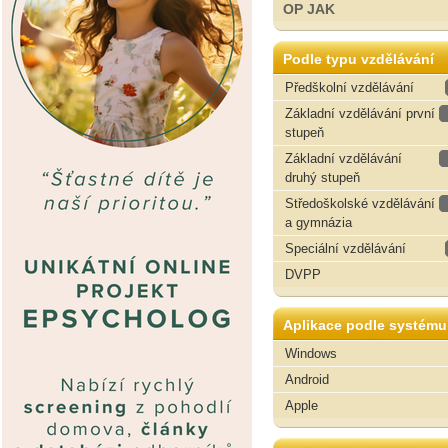
OP JAK
Podle typu vzdělávání
Předškolní vzdělávání
Základní vzdělávání první
stupeň
Základní vzdělávání
druhý stupeň
Středoškolské vzdělávání
a gymnázia
Speciální vzdělávání
DVPP
Aplikace podle systému
Windows
Android
Apple