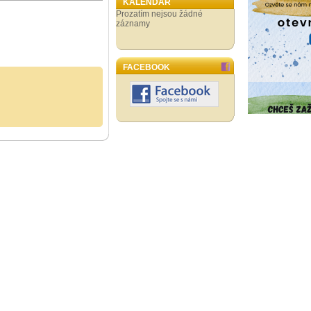
KALENDÁŘ
Prozatím nejsou žádné
záznamy
FACEBOOK