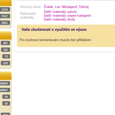
Klíčová slova
Žralok
,
Lev Nikolajevič Tolstoj
1334
Další materiály autora
Relevantní
Další materiály stejné kategorie
7617
materiály
Další materiály školy
2951
Vaše zkušenosti s využitím ve výuce
Pro možnost komentování musíte být přihlášeni
357
115
73
233
03843
28067
20
16