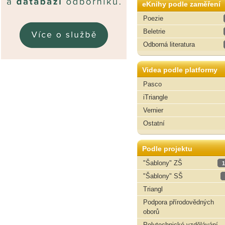
eKnihy podle zaměření
Poezie
Beletrie
Odborná literatura
Videa podle platformy
Pasco
iTriangle
Vernier
Ostatní
Podle projektu
"Šablony" ZŠ
1
"Šablony" SŠ
Triangl
Podpora přírodovědných
oborů
Polytechnické vzdělávání