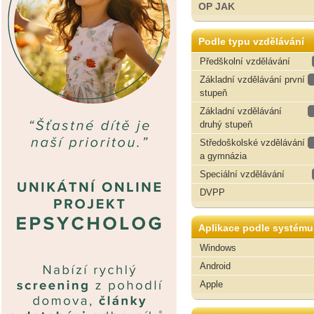
OP JAK
Podle typu vzdělávání
Předškolní vzdělávání
Základní vzdělávání první
stupeň
Základní vzdělávání
druhý stupeň
Středoškolské vzdělávání
a gymnázia
Speciální vzdělávání
DVPP
Aplikace podle systému
Windows
Android
Apple