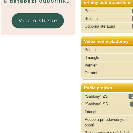
eKnihy podle zaměření
Poezie
Beletrie
Odborná literatura
Videa podle platformy
Pasco
iTriangle
Vernier
Ostatní
Podle projektu
"Šablony" ZŠ
1
"Šablony" SŠ
Triangl
Podpora přírodovědných
oborů
Polytechnické vzdělávání