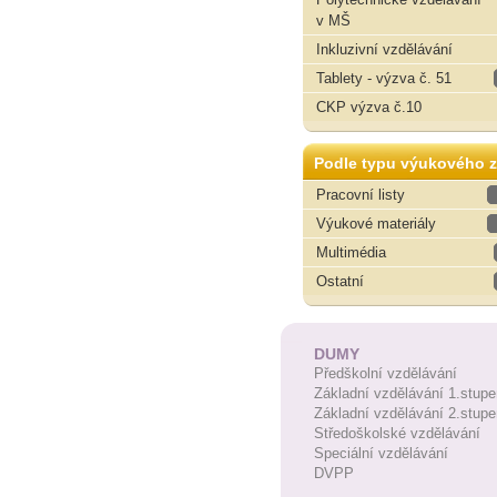
v MŠ
Inkluzivní vzdělávání
Tablety - výzva č. 51
CKP výzva č.10
Podle typu výukového z
Pracovní listy
Výukové materiály
Multimédia
Ostatní
DUMY
Předškolní vzdělávání
Základní vzdělávání 1.stupe
Základní vzdělávání 2.stupe
Středoškolské vzdělávání
Speciální vzdělávání
DVPP