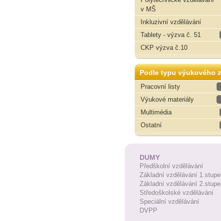
v MŠ
Inkluzivní vzdělávání
Tablety - výzva č. 51
CKP výzva č.10
Podle typu výukového z
Pracovní listy
Výukové materiály
Multimédia
Ostatní
DUMY
Předškolní vzdělávání
Základní vzdělávání 1.stupe
Základní vzdělávání 2.stupe
Středoškolské vzdělávání
Speciální vzdělávání
DVPP