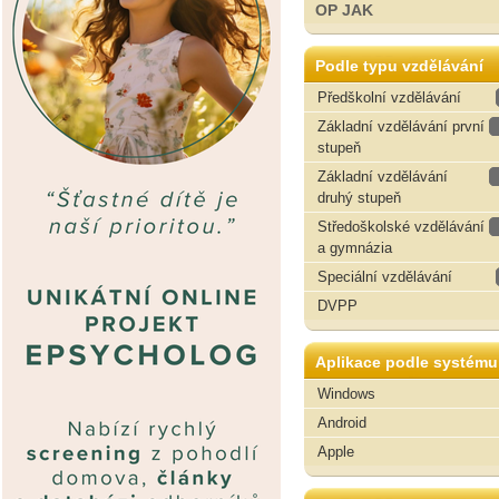
OP JAK
Podle typu vzdělávání
Předškolní vzdělávání
Základní vzdělávání první
stupeň
Základní vzdělávání
druhý stupeň
Středoškolské vzdělávání
a gymnázia
Speciální vzdělávání
DVPP
Aplikace podle systému
Windows
Android
Apple