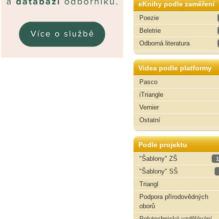
eKnihy podle zaměření
Poezie
Beletrie
Odborná literatura
Videa podle platformy
Pasco
iTriangle
Vernier
Ostatní
Podle projektu
"Šablony" ZŠ
1
"Šablony" SŠ
Triangl
Podpora přírodovědných
oborů
Polytechnické vzdělávání