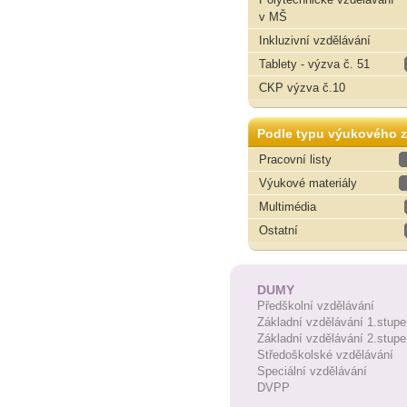
v MŠ
Inkluzivní vzdělávání
Tablety - výzva č. 51
CKP výzva č.10
Podle typu výukového z
Pracovní listy
Výukové materiály
Multimédia
Ostatní
DUMY
Předškolní vzdělávání
Základní vzdělávání 1.stupe
Základní vzdělávání 2.stupe
Středoškolské vzdělávání
Speciální vzdělávání
DVPP