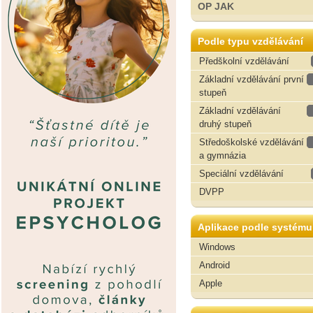
OP JAK
Podle typu vzdělávání
Předškolní vzdělávání
Základní vzdělávání první
stupeň
Základní vzdělávání
druhý stupeň
Středoškolské vzdělávání
a gymnázia
Speciální vzdělávání
DVPP
Aplikace podle systému
Windows
Android
Apple