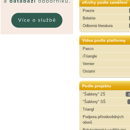
eKnihy podle zaměření
Poezie
Beletrie
Odborná literatura
Videa podle platformy
Pasco
iTriangle
Vernier
Ostatní
Podle projektu
"Šablony" ZŠ
1
"Šablony" SŠ
Triangl
Podpora přírodovědných
oborů
Polytechnické vzdělávání