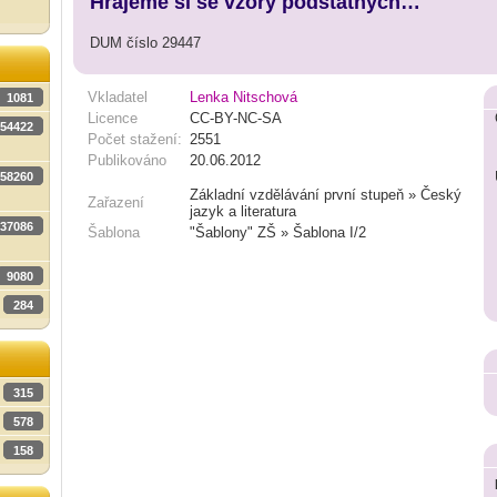
Hrajeme si se vzory podstatných…
DUM číslo 29447
Vkladatel
Lenka Nitschová
1081
Licence
CC-BY-NC-SA
54422
Počet stažení:
2551
Publikováno
20.06.2012
58260
Základní vzdělávání první stupeň » Český
Zařazení
jazyk a literatura
37086
Šablona
"Šablony" ZŠ » Šablona I/2
9080
284
315
578
158