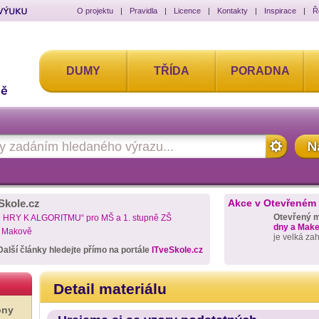
O projektu
|
Pravidla
|
Licence
|
Kontakty
|
Inspirace
|
Ř
DUMY
TŘÍDA
PORADNA
Skole.cz
Akce v Otevřeném
Otevřený 
D HRY K ALGORITMU“ pro MŠ a 1. stupně ZŠ
dny a Maker
a Makově
je velká za
Další články hledejte přímo na portále
ITveSkole.cz
Detail materiálu
ony