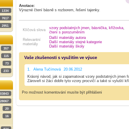
Anotace:
Výrazné čtení básně s rozborem, řešení tajenky.
1334
7617
2951
vzory podstatných jmen
,
básnička
,
křížovka
,
Klíčová slova
čtení s porozuměním
Další materiály autora
Relevantní
Další materiály stejné kategorie
materiály
Další materiály školy
357
115
Vaše zkušenosti s využitím ve výuce
73
1.
Alena Tučímová
20.06.2012
233
Krásný návod, jak si zapamatovat vzory podstatných jmen f
Zároveň si žáci dobře tyto vzory procvičí a také si vyluští kř
Pro možnost komentování musíte být přihlášeni
03843
28067
20
16