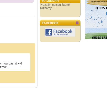
KALENDÁŘ
Prozatím nejsou žádné
záznamy
FACEBOOK
ormou básničky!
ížovku.