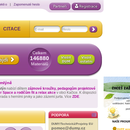
ekli o
|
Zapomenuté heslo
CITACE
Celkem
146880
Materiálů
 mlýně
mlýn
nabízí dětem
zájmové kroužky, pedagogům projektové
 Space a rodičům fit a relax akce
v obci Kačice. K dispozici
hrada s herními prvky a jako zázemí jurta. Více
ZDE
.
PODPORA
DUMY/Technická/Projekty EU
pomoc@dumy.cz