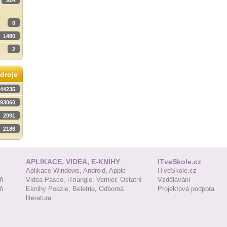
924
0
1480
2
droje
44235
93060
2091
2186
APLIKACE, VIDEA, E-KNIHY
ITveSkole.cz
Aplikace Windows,
Android,
Apple
ITveSkole.cz
ň
Videa Pasco,
iTriangle,
Vernier,
Ostatní
Vzdělávání
ň
Eknihy Poezie,
Beletrie,
Odborná
Projektová podpora
literatura