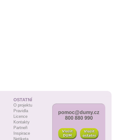
OSTATNÍ
O projektu
Pravidla
pomoc@dumy.cz
Licence
800 880 990
Kontakty
Partneři
Inspirace
Netiketa