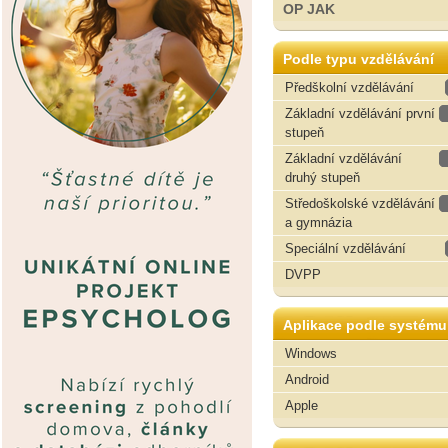
OP JAK
Podle typu vzdělávání
Předškolní vzdělávání
Základní vzdělávání první
stupeň
Základní vzdělávání
druhý stupeň
Středoškolské vzdělávání
a gymnázia
Speciální vzdělávání
DVPP
Aplikace podle systému
Windows
Android
Apple