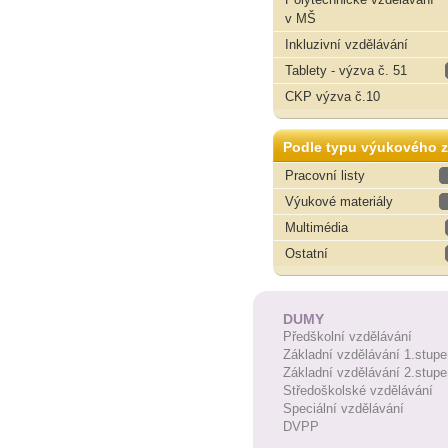
v MŠ
Inkluzivní vzdělávání
Tablety - výzva č. 51
CKP výzva č.10
Podle typu výukového z
Pracovní listy
Výukové materiály
Multimédia
Ostatní
DUMY
Předškolní vzdělávání
Základní vzdělávání 1.stupe
Základní vzdělávání 2.stupe
Středoškolské vzdělávání
Speciální vzdělávání
DVPP