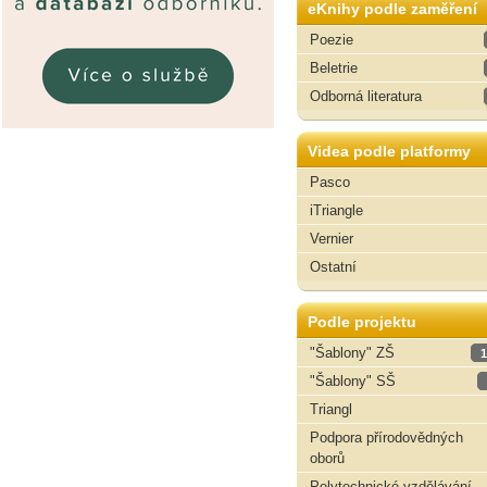
eKnihy podle zaměření
Poezie
Beletrie
Odborná literatura
Videa podle platformy
Pasco
iTriangle
Vernier
Ostatní
Podle projektu
"Šablony" ZŠ
1
"Šablony" SŠ
Triangl
Podpora přírodovědných
oborů
Polytechnické vzdělávání