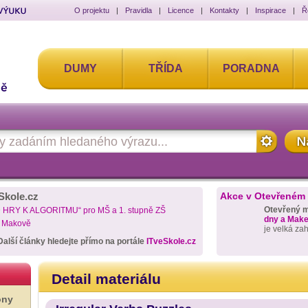
O projektu
|
Pravidla
|
Licence
|
Kontakty
|
Inspirace
|
Ř
DUMY
TŘÍDA
PORADNA
Skole.cz
Akce v Otevřeném
Otevřený 
D HRY K ALGORITMU“ pro MŠ a 1. stupně ZŠ
dny a Maker
a Makově
je velká za
Další články hledejte přímo na portále
ITveSkole.cz
Detail materiálu
ony