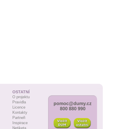
OSTATNÍ
O projektu
Pravidla
pomoc@dumy.cz
Licence
800 880 990
Kontakty
Partneři
Inspirace
Netiketa