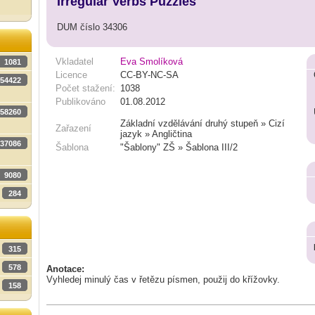
Irregular Verbs Puzzles
DUM číslo 34306
Vkladatel
Eva Smolíková
1081
Licence
CC-BY-NC-SA
54422
Počet stažení:
1038
Publikováno
01.08.2012
58260
Základní vzdělávání druhý stupeň » Cizí
Zařazení
jazyk » Angličtina
37086
Šablona
"Šablony" ZŠ » Šablona III/2
9080
284
315
578
Anotace:
Vyhledej minulý čas v řetězu písmen, použij do křížovky.
158