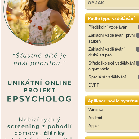
OP JAK
Podle typu vzdělávání
Předškolní vzdělávání
Základní vzdělávání první
stupeň
Základní vzdělávání
druhý stupeň
Středoškolské vzdělávání
a gymnázia
Speciální vzdělávání
DVPP
Aplikace podle systému
Windows
Android
Apple