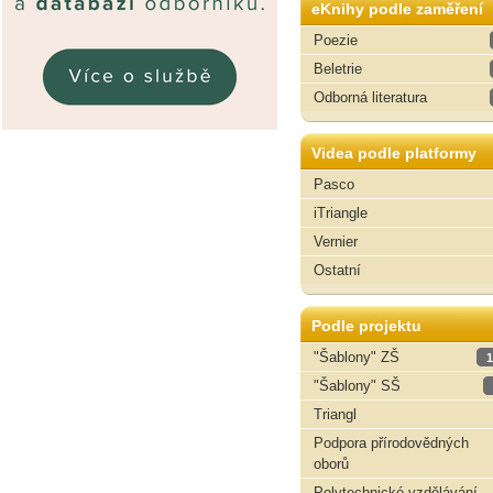
eKnihy podle zaměření
Poezie
Beletrie
Odborná literatura
Videa podle platformy
Pasco
iTriangle
Vernier
Ostatní
Podle projektu
"Šablony" ZŠ
1
"Šablony" SŠ
Triangl
Podpora přírodovědných
oborů
Polytechnické vzdělávání