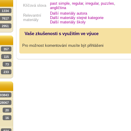
past simple
,
regular
,
irregular
,
puzzles
,
Klíčová slova
angličtina
1334
Další materiály autora
Relevantní
Další materiály stejné kategorie
7617
materiály
Další materiály školy
2951
Vaše zkušenosti s využitím ve výuce
Pro možnost komentování musíte být přihlášeni
357
115
73
233
03843
28067
20
16