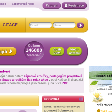
ekli o
|
Zapomenuté heslo
CITACE
Celkem
146880
Materiálů
 mlýně
mlýn
nabízí dětem
zájmové kroužky, pedagogům projektové
 Space a rodičům fit a relax akce
v obci Kačice. K dispozici
hrada s herními prvky a jako zázemí jurta. Více
ZDE
.
PODPORA
DUMY/Technická/Projekty EU
pomoc@dumy.cz