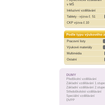
v MŠ
Inkluzivní vzdělávání
Tablety - výzva č. 51
CKP výzva č.10
Podle typu výukového z
Pracovní listy
Výukové materiály
Multimédia
Ostatní
DUMY
Předškolní vzdělávání
Základní vzdělávání 1.stupe
Základní vzdělávání 2.stupe
Středoškolské vzdělávání
Speciální vzdělávání
DVPP