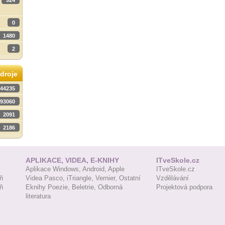
924
0
1480
2
droje
44235
93060
2091
2186
APLIKACE, VIDEA, E-KNIHY
ITveSkole.cz
Aplikace Windows,
Android,
Apple
ITveSkole.cz
ň
Videa Pasco,
iTriangle,
Vernier,
Ostatní
Vzdělávání
ň
Eknihy Poezie,
Beletrie,
Odborná
Projektová podpora
literatura