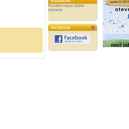
KALENDÁŘ
Prozatím nejsou žádné
záznamy
FACEBOOK