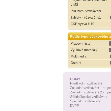
v MŠ
Inkluzivní vzdělávání
Tablety - výzva č. 51
CKP výzva č.10
Podle typu výukového z
Pracovní listy
Výukové materiály
Multimédia
Ostatní
DUMY
Předškolní vzdělávání
Základní vzdělávání 1.stupe
Základní vzdělávání 2.stupe
Středoškolské vzdělávání
Speciální vzdělávání
DVPP