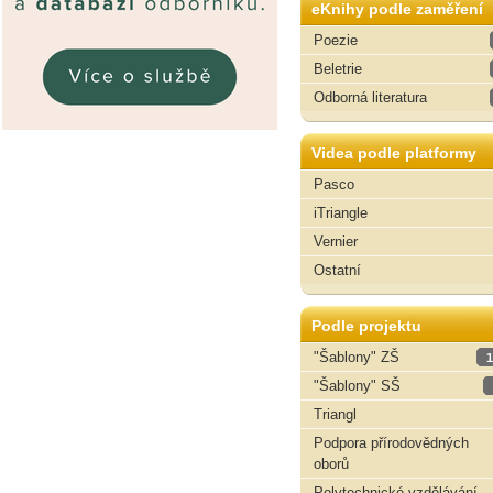
eKnihy podle zaměření
Poezie
Beletrie
Odborná literatura
Videa podle platformy
Pasco
iTriangle
Vernier
Ostatní
Podle projektu
"Šablony" ZŠ
1
"Šablony" SŠ
Triangl
Podpora přírodovědných
oborů
Polytechnické vzdělávání