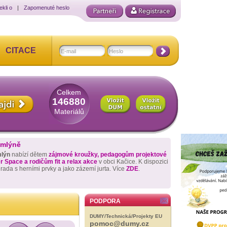
ekli o
|
Zapomenuté heslo
CITACE
Celkem
146880
Materiálů
 mlýně
mlýn
nabízí dětem
zájmové kroužky, pedagogům projektové
 Space a rodičům fit a relax akce
v obci Kačice. K dispozici
hrada s herními prvky a jako zázemí jurta. Více
ZDE
.
PODPORA
DUMY/Technická/Projekty EU
pomoc@dumy.cz