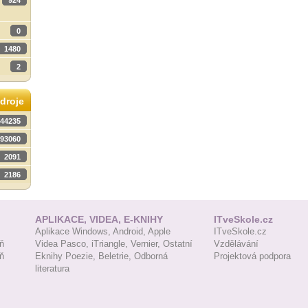
924
0
1480
2
droje
44235
93060
2091
2186
APLIKACE, VIDEA, E-KNIHY
ITveSkole.cz
Aplikace Windows,
Android,
Apple
ITveSkole.cz
ň
Videa Pasco,
iTriangle,
Vernier,
Ostatní
Vzdělávání
ň
Eknihy Poezie,
Beletrie,
Odborná
Projektová podpora
literatura