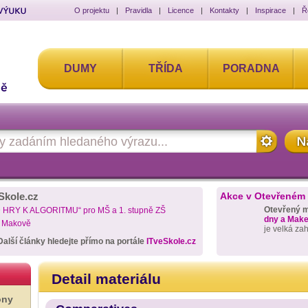
O projektu
|
Pravidla
|
Licence
|
Kontakty
|
Inspirace
|
Ř
DUMY
TŘÍDA
PORADNA
Skole.cz
Akce v Otevřeném
Otevřený 
D HRY K ALGORITMU“ pro MŠ a 1. stupně ZŠ
dny a Maker
a Makově
je velká za
Další články hledejte přímo na portále
ITveSkole.cz
Detail materiálu
ony