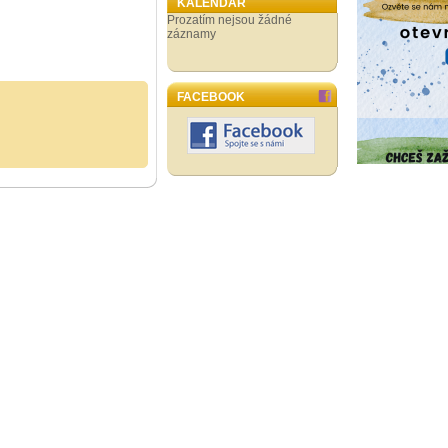
KALENDÁŘ
Prozatím nejsou žádné
záznamy
FACEBOOK