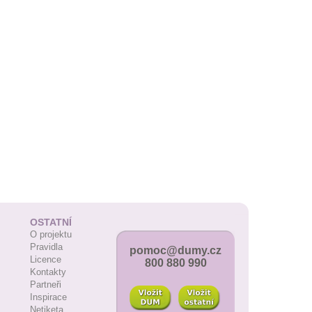
OSTATNÍ
O projektu
Pravidla
pomoc@dumy.cz
Licence
800 880 990
Kontakty
Partneři
Inspirace
Netiketa