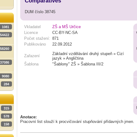
Comparatives
DUM číslo 38745
Vkladatel
ZŠ a MŠ Určice
1081
Licence
CC-BY-NC-SA
54422
Počet stažení:
871
Publikováno
22.09.2012
58260
Základní vzdělávání druhý stupeň » Cizí
Zařazení
jazyk » Angličtina
37086
Šablona
"Šablony" ZŠ » Šablona III/2
9080
284
315
578
Anotace:
Pracovní list slouží k procvičování stupňování přídavných jmen.
158