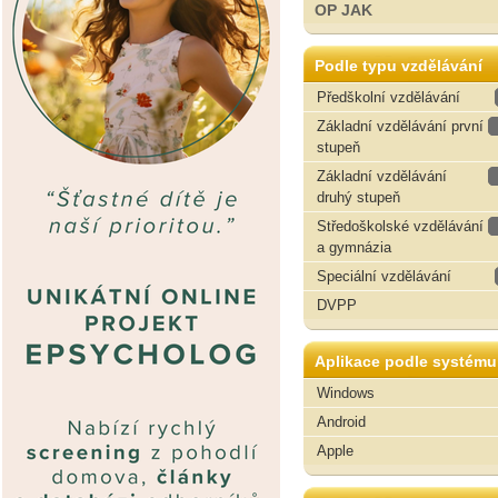
OP JAK
Podle typu vzdělávání
Předškolní vzdělávání
Základní vzdělávání první
stupeň
Základní vzdělávání
druhý stupeň
Středoškolské vzdělávání
a gymnázia
Speciální vzdělávání
DVPP
Aplikace podle systému
Windows
Android
Apple