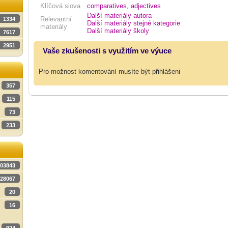
Klíčová slova
comparatives
,
adjectives
Další materiály autora
Relevantní
1334
Další materiály stejné kategorie
materiály
Další materiály školy
7617
2951
Vaše zkušenosti s využitím ve výuce
Pro možnost komentování musíte být přihlášeni
357
115
73
233
03843
28067
20
16