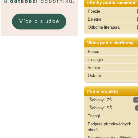
eKnihy podle zaměření
Poezie
Beletrie
Odborná literatura
Videa podle platformy
Pasco
iTriangle
Vernier
Ostatní
Podle projektu
"Šablony" ZŠ
1
"Šablony" SŠ
Triangl
Podpora přírodovědných
oborů
Polytechnické vzdělávání