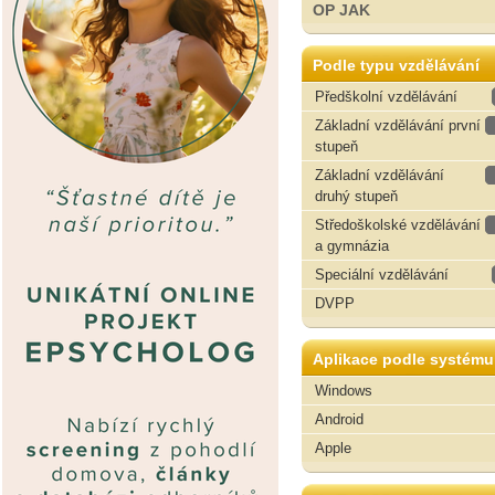
OP JAK
Podle typu vzdělávání
Předškolní vzdělávání
Základní vzdělávání první
stupeň
Základní vzdělávání
druhý stupeň
Středoškolské vzdělávání
a gymnázia
Speciální vzdělávání
DVPP
Aplikace podle systému
Windows
Android
Apple