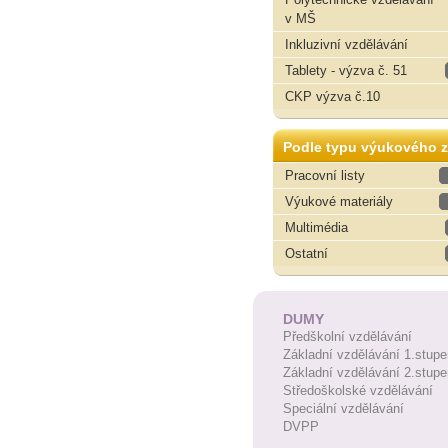
v MŠ
Inkluzivní vzdělávání
Tablety - výzva č. 51
CKP výzva č.10
Podle typu výukového z
Pracovní listy
Výukové materiály
Multimédia
Ostatní
DUMY
Předškolní vzdělávání
Základní vzdělávání 1.stupe
Základní vzdělávání 2.stupe
Středoškolské vzdělávání
Speciální vzdělávání
DVPP